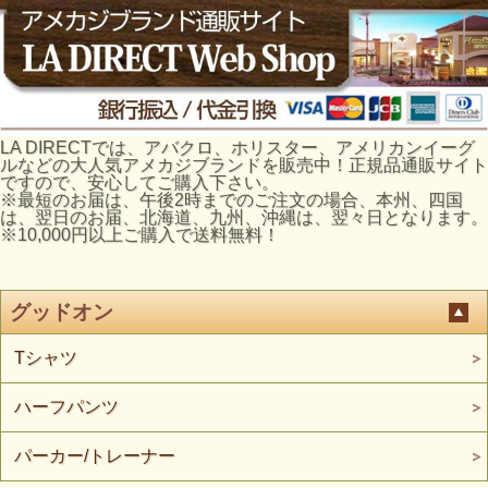
LA DIRECTでは、アバクロ、ホリスター、アメリカンイーグ
ルなどの大人気アメカジブランドを販売中！正規品通販サイト
ですので、安心してご購入下さい。
※最短のお届は、午後2時までのご注文の場合、本州、四国
は、翌日のお届、北海道、九州、沖縄は、翌々日となります。
※10,000円以上ご購入で送料無料！
グッドオン
Tシャツ
ハーフパンツ
パーカー/トレーナー