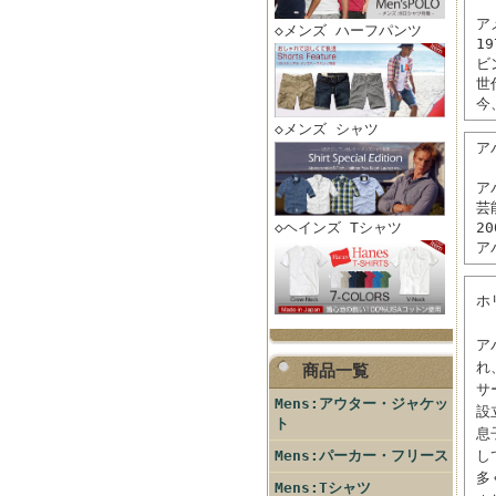
ア
◇メンズ ハーフパンツ
1
ビ
世
今
◇メンズ シャツ
アバ
ア
芸
◇ヘインズ Tシャツ
2
ア
ホ
ア
れ
商品一覧
サ
Mens:アウター・ジャケッ
設
ト
息
Mens:パーカー・フリース
し
多
Mens:Tシャツ