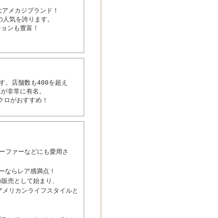
ぶ三大アメカジブランド！
の人気を誇ります。
ションも豊富！
す。店舗数も400を超え
工が非常に有名。
クロがおすすめ！
サーファーなどにも愛用さ
ーならレア感満点！
の販売として始まり、
アメリカンライフスタイルと