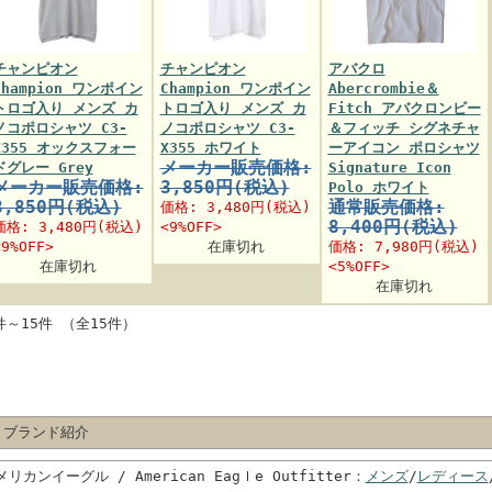
チャンピオン
チャンピオン
アバクロ
Champion ワンポイン
Champion ワンポイン
Abercrombie＆
トロゴ入り メンズ カ
トロゴ入り メンズ カ
Fitch アバクロンビー
ノコポロシャツ C3-
ノコポロシャツ C3-
＆フィッチ シグネチャ
X355 オックスフォー
X355 ホワイト
ーアイコン ポロシャツ
メーカー販売価格:
ドグレー Grey
Signature Icon
メーカー販売価格:
3,850円(税込)
Polo ホワイト
3,850円(税込)
通常販売価格:
価格:
3,480円
(税込)
8,400円(税込)
価格:
3,480円
(税込)
<9%OFF>
<9%OFF>
在庫切れ
価格:
7,980円
(税込)
在庫切れ
<5%OFF>
在庫切れ
件～15件 （全15件）
 ブランド紹介
メリカンイーグル / American Eagｌe Outfitter：
メンズ
/
レディース