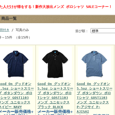
見た人だけが得をする！新作大放出メンズ ポロシャツ SALEコーナー！
商品一覧
明付き
/ 写真のみ
並び順：
件～15件 （全15件）
Good On グッドオン
Good On グッドオン
Good On グッドオン
5.5oz ショートスリー
5.5oz ショートスリー
5.5oz ショートスリー
ブ ボタンダウン ポロ
ブ ボタンダウン ポロ
ブ ボタンダウン ポロ
Tシャツ GOST1103
Tシャツ GOST1103
Tシャツ GOST1103
メンズ ユニセックス
メンズ ユニセックス
メンズ ユニセックス
ネイビー NAVY
ブラック BLACK
P-アジサイ P-
メーカー販売価格:
メーカー販売価格:
AJISAI