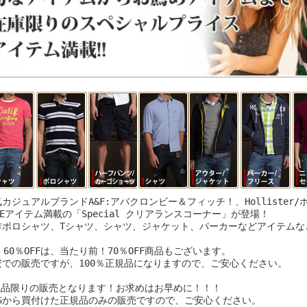
カジュアルブランドA&F:アバクロンビー＆フィッチ！、Hollister
LEアイテム満載の「Special クリアランスコーナー」が登場！
作ポロシャツ、Tシャツ、シャツ、ジャケット、パーカーなどアイテムなど
、60％OFFは、当たり前！70％OFF商品もございます。
安での販売ですが、100％正規品になりますので、ご安心ください。
現品限りの販売となります！お求めはお早めに！！！
USから買付けた正規品のみの販売ですので、ご安心ください。