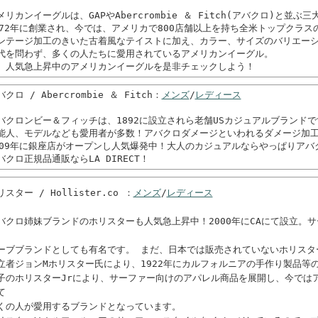
メリカンイーグルは、GAPやAbercrombie ＆ Fitch(アバクロ)と並
972年に創業され、今では、アメリカで800店舗以上を持ち全米トップクラス
ンテージ加工のきいた古着風なテイストに加え、カラー、サイズのバリエー
代を問わず、多くの人たちに愛用されているアメリカンイーグル。
、人気急上昇中のアメリカンイーグルを是非チェックしよう！
クロ / Abercrombie ＆ Fitch：
メンズ
/
レディース
バクロンビー＆フィッチは、1892に設立されら老舗USカジュアルブランドで
能人、モデルなども愛用者が多数！アバクロダメージといわれるダメージ加
009年に銀座店がオープンし人気爆発中！大人のカジュアルならやっぱりアバ
バクロ正規品通販ならLA DIRECT！
リスター / Hollister.co ：
メンズ
/
レディース
バクロ姉妹ブランドのホリスターも人気急上昇中！2000年にCAにて設立。
、
ーブブランドとしても有名です。 まだ、日本では販売されていないホリスタ
立者ジョンMホリスター氏により、1922年にカルフォルニアの手作り製品等
子のホリスターJrにより、サーファー向けのアパレル商品を展開し、今では
て
くの人が愛用するブランドとなっています。