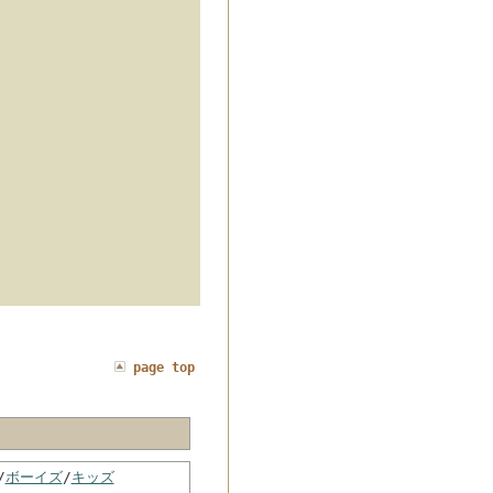
page top
/
ボーイズ
/
キッズ