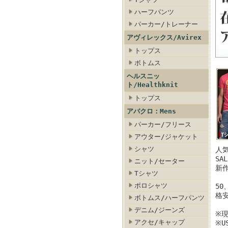
ハーフパンツ
パーカー/トレーナー
アヴィレックス/Avirex
トップス
ボトムス
ス
ト・セーター
ランス/デニム・ジーンズ
クリアランス/カーゴ・チノ
ヘルスニッ
ト/Healthknit
トップス
アバクロ：Mens
パーカー/フリース
アウター/ジャケット
シャツ
人気
SA
ニット/セーター
新
Tシャツ
ポロシャツ
50
格
ボトムス/ハーフパンツ
デニム/ジーンズ
※
アクセ/キャップ
※