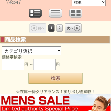
（全29件）
1
2
前へ
次へ
商品検索
価格帯検索
円 ～
円
☆在庫一掃クリアランス！掘り出し物満載！