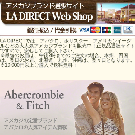
LA DIRECTでは、アバクロ、ホリスター、アメリカンイーグ
ルなどの大人気アメカジブランドを販売中！正規品通販サイト
ですので、安心してご購入下さい。
※最短のお届は、午後2時までのご注文の場合、本州、四国
は、翌日のお届、北海道、九州、沖縄は、翌々日となります。
※10,000円以上ご購入で送料無料！