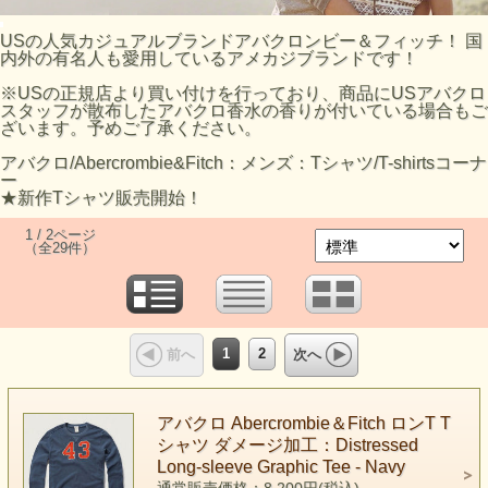
USの人気カジュアルブランドアバクロンビー＆フィッチ！ 国
内外の有名人も愛用しているアメカジブランドです！
※USの正規店より買い付けを行っており、商品にUSアバクロ
スタッフが散布したアバクロ香水の香りが付いている場合もご
ざいます。予めご了承ください。
アバクロ/Abercrombie&Fitch：メンズ：Tシャツ/T-shirtsコーナ
ー
★新作Tシャツ販売開始！
1 / 2ページ
（全29件）
1
2
前へ
次へ
アバクロ Abercrombie＆Fitch ロンT T
シャツ ダメージ加工：Distressed
Long-sleeve Graphic Tee - Navy