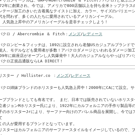
メリカンイーグルは、GAPやAbercrombie ＆ Fitch(アバクロ)と並
972年に創業され、今では、アメリカで800店舗以上を持ち全米トップクラス
ンテージ加工のきいた古着風なテイストに加え、カラー、サイズのバリエー
代を問わず、多くの人たちに愛用されているアメリカンイーグル。
、人気急上昇中のアメリカンイーグルを是非チェックしよう！
クロ / Abercrombie ＆ Fitch：
メンズ
/
レディース
バクロンビー＆フィッチは、1892に設立されら老舗USカジュアルブランドで
能人、モデルなども愛用者が多数！アバクロダメージといわれるダメージ加
009年に銀座店がオープンし人気爆発中！大人のカジュアルならやっぱりアバ
バクロ正規品通販ならLA DIRECT！
リスター / Hollister.co ：
メンズ
/
レディース
バクロ姉妹ブランドのホリスターも人気急上昇中！2000年にCAにて設立。
、
ーブブランドとしても有名です。 まだ、日本では販売されていないホリスタ
立者ジョンMホリスター氏により、1922年にカルフォルニアの手作り製品等
子のホリスターJrにより、サーファー向けのアパレル商品を展開し、今では
て
くの人が愛用するブランドとなっています。
リスターはカルフォルニアのサーファースタイルをイメージしているので、