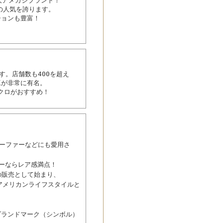
ぶ三大アメカジブランド！
の人気を誇ります。
ションも豊富！
す。店舗数も400を超え
工が非常に有名。
クロがおすすめ！
サーファーなどにも愛用さ
ーならレア感満点！
の販売として始まり、
アメリカンライフスタイルと
ブランドマーク（シンボル）