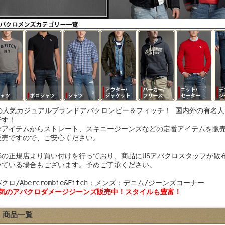
Sの人気カジュアルブランドアバクロンビー＆フィッチ！ 国内外の有名
です！
作アイテムからストレート、スキニージーンズなどの定番アイテムを販売
販売ですので、ご安心ください。
USの正規店より買い付けを行っており、商品にUSアバクロスタッフが散
いている場合もございます。予めご了承ください。
クロ/Abercrombie&Fitch：メンズ：デニム/ジーンズコーナー
人気のアバクロダメージジーンズ販売中！スタイルも豊富！
商品一覧