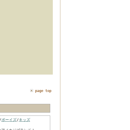
page top
/
ボーイズ
/
キッズ