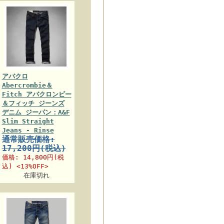
アバクロ
Abercrombie＆
Fitch アバクロンビー
＆フィッチ ジーンズ
デニム ジーパン：A&F
Slim Straight
Jeans - Rinse
通常販売価格:
17,200円(税込)
価格:
14,800円
(税
込) <13%OFF>
在庫切れ