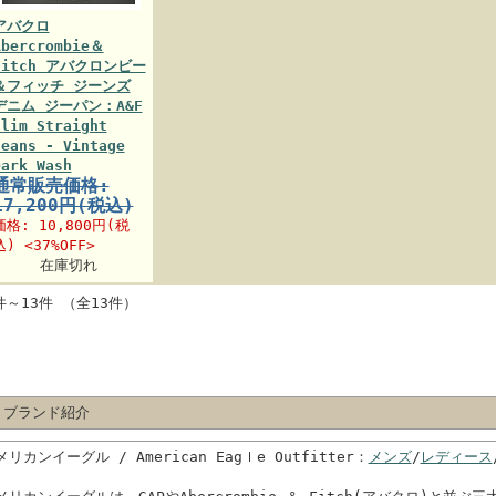
アバクロ
Abercrombie＆
Fitch アバクロンビー
＆フィッチ ジーンズ
デニム ジーパン：A&F
Slim Straight
Jeans - Vintage
Dark Wash
通常販売価格:
17,200円(税込)
価格:
10,800円
(税
込) <37%OFF>
在庫切れ
件～13件 （全13件）
 ブランド紹介
メリカンイーグル / American Eagｌe Outfitter：
メンズ
/
レディース