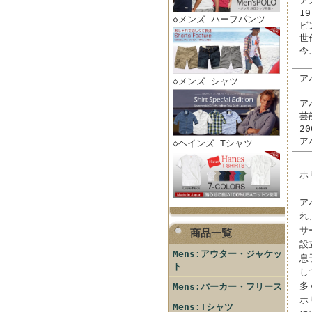
ア
1
◇メンズ ハーフパンツ
ビ
世
今
アバ
◇メンズ シャツ
ア
芸
2
ア
◇ヘインズ Tシャツ
ホ
ア
れ
サ
商品一覧
設
Mens:アウター・ジャケッ
息
ト
し
多
Mens:パーカー・フリース
ホ
Mens:Tシャツ