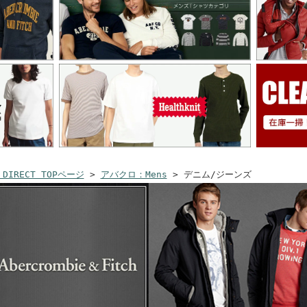
 DIRECT TOPページ
>
アバクロ：Mens
> デニム/ジーンズ