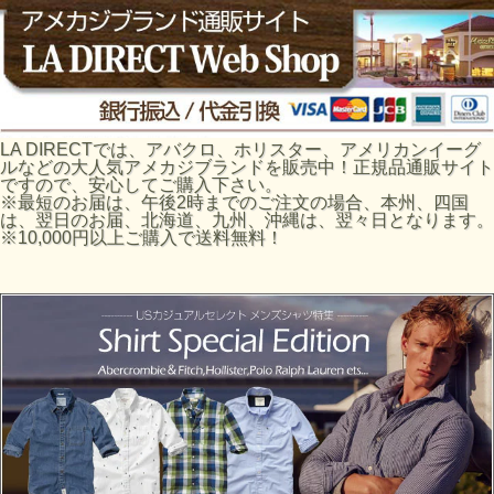
LA DIRECTでは、アバクロ、ホリスター、アメリカンイーグ
ルなどの大人気アメカジブランドを販売中！正規品通販サイト
ですので、安心してご購入下さい。
※最短のお届は、午後2時までのご注文の場合、本州、四国
は、翌日のお届、北海道、九州、沖縄は、翌々日となります。
※10,000円以上ご購入で送料無料！