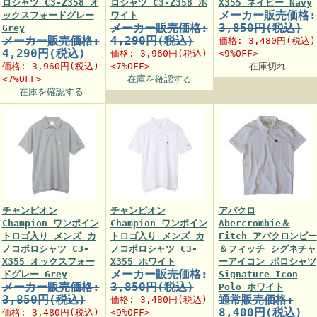
ロシャツ C3-Z358 オ
ロシャツ C3-Z358 ホ
X355 ネイビー Navy
メーカー販売価格:
ックスフォードグレー
ワイト
メーカー販売価格:
3,850円(税込)
Grey
メーカー販売価格:
4,290円(税込)
価格:
3,480円
(税込)
4,290円(税込)
価格:
3,960円
(税込)
<9%OFF>
価格:
3,960円
(税込)
<7%OFF>
在庫切れ
<7%OFF>
在庫を確認する
在庫を確認する
チャンピオン
チャンピオン
アバクロ
Champion ワンポイン
Champion ワンポイン
Abercrombie＆
トロゴ入り メンズ カ
トロゴ入り メンズ カ
Fitch アバクロンビー
ノコポロシャツ C3-
ノコポロシャツ C3-
＆フィッチ シグネチャ
X355 オックスフォー
X355 ホワイト
ーアイコン ポロシャツ
メーカー販売価格:
ドグレー Grey
Signature Icon
メーカー販売価格:
3,850円(税込)
Polo ホワイト
3,850円(税込)
通常販売価格:
価格:
3,480円
(税込)
8,400円(税込)
価格:
3,480円
(税込)
<9%OFF>