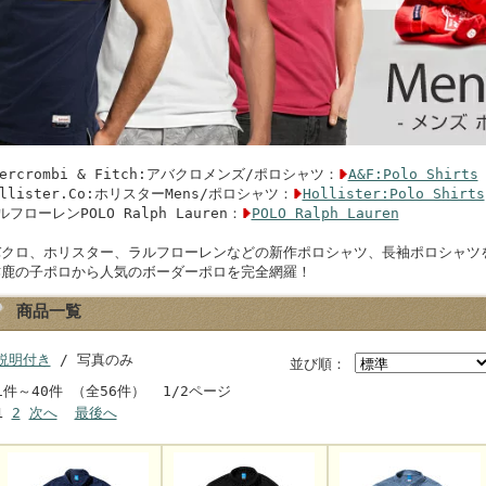
bercrombi & Fitch:アバクロメンズ/ポロシャツ：
A&F:Polo Shirts
ollister.Co:ホリスターMens/ポロシャツ：
Hollister:Polo Shirts
ルフローレンPOLO Ralph Lauren：
POLO Ralph Lauren
バクロ、ホリスター、ラルフローレンなどの新作ポロシャツ、長袖ポロシャツ
作鹿の子ポロから人気のボーダーポロを完全網羅！
商品一覧
説明付き
/ 写真のみ
並び順：
1件～40件 （全56件） 1/2ページ
1
2
次へ
最後へ