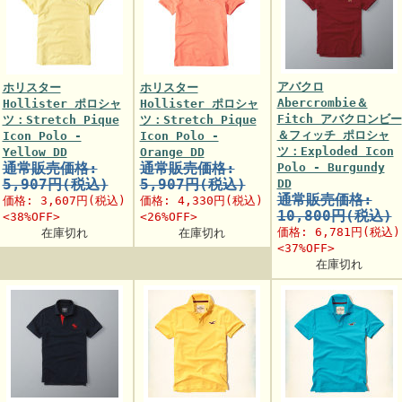
アバクロ
ホリスター
ホリスター
Abercrombie＆
Hollister ポロシャ
Hollister ポロシャ
Fitch アバクロンビー
ツ：Stretch Pique
ツ：Stretch Pique
＆フィッチ ポロシャ
Icon Polo -
Icon Polo -
ツ：Exploded Icon
Yellow DD
Orange DD
通常販売価格:
通常販売価格:
Polo - Burgundy
5,907円(税込)
5,907円(税込)
DD
通常販売価格:
価格:
3,607円
(税込)
価格:
4,330円
(税込)
10,800円(税込)
<38%OFF>
<26%OFF>
価格:
6,781円
(税込)
在庫切れ
在庫切れ
<37%OFF>
在庫切れ