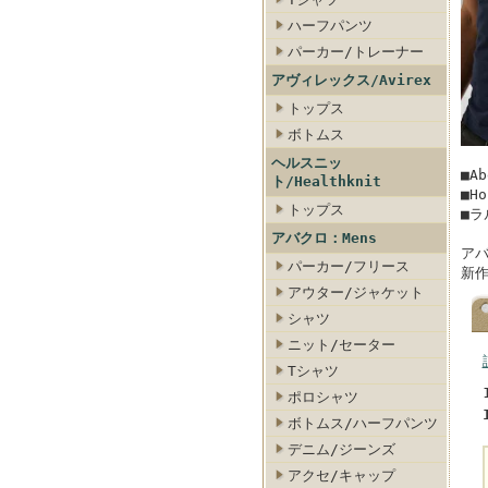
ハーフパンツ
パーカー/トレーナー
アヴィレックス/Avirex
トップス
ボトムス
ヘルスニッ
■A
ト/Healthknit
■H
トップス
■ラ
アバクロ：Mens
ア
パーカー/フリース
新
アウター/ジャケット
シャツ
ニット/セーター
Tシャツ
ポロシャツ
ボトムス/ハーフパンツ
デニム/ジーンズ
アクセ/キャップ