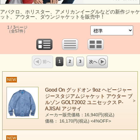
アバクロ、ホリスター、アメリカンイーグルなどの新作ジャケ
ット、アウター、ダウンジャケットを販売中！
1 / 3ページ
（全57件）
1
2
3
前へ
次へ
NEW
Good On グッドオン 9oz ヘビージャー
ジースタジアムジャケット アウター ブ
ルゾン GOLT2002 ユニセックス P-
AJISAI アジサイ
メーカー販売価格：16,940円(税込)
価格： 16,170円(税込)
<4%OFF>
NEW