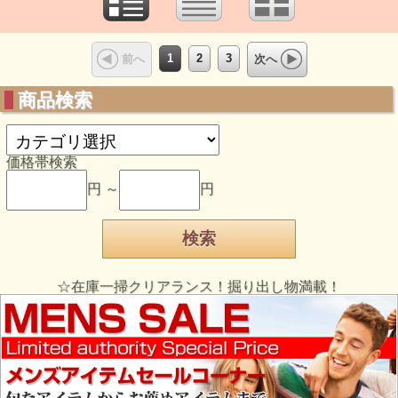
1
2
3
前へ
次へ
商品検索
価格帯検索
円 ～
円
☆在庫一掃クリアランス！掘り出し物満載！