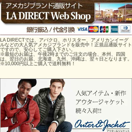
LA DIRECTでは、アバクロ、ホリスター、アメリカンイーグ
ルなどの大人気アメカジブランドを販売中！正規品通販サイト
ですので、安心してご購入下さい。
※最短のお届は、午後2時までのご注文の場合、本州、四国
は、翌日のお届、北海道、九州、沖縄は、翌々日となります。
※10,000円以上ご購入で送料無料！