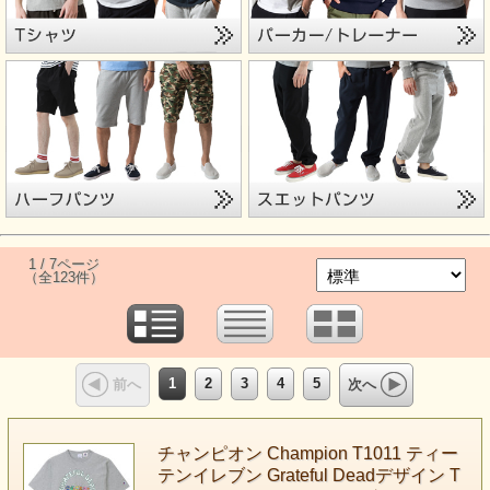
1 / 7ページ
（全123件）
1
2
3
4
5
前へ
次へ
チャンピオン Champion T1011 ティー
テンイレブン Grateful Deadデザイン T