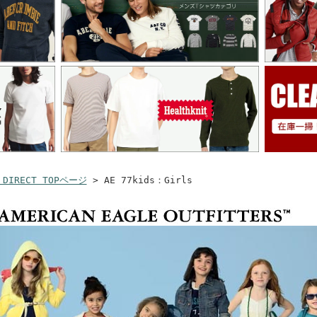
 DIRECT TOPページ
> AE 77kids：Girls