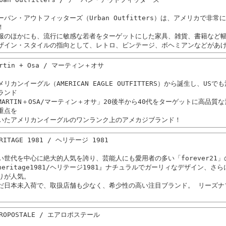
ーバン・アウトフィッターズ（Urban Outfitters）は、アメリカで非
！
服のほかにも、流行に敏感な若者をターゲットにした家具、雑貨、書籍など
ザイン・スタイルの指向として、レトロ、ビンテージ、ボヘミアンなどがあ
artin + Osa / マーティン＋オサ
メリカンイーグル（AMERICAN EAGLE OUTFITTERS）から誕生し、U
ランド
MARTIN＋OSA/マーティン＋オサ」20後半から40代をターゲットに高品
重点を
いたアメリカンイーグルのワンランク上のアメカジブランド！
RITAGE 1981 / ヘリテージ 1981
い世代を中心に絶大的人気を誇り、芸能人にも愛用者の多い「forever21
heritage1981/ヘリテージ1981』ナチュラルでガーリィなデザイン、
りが人気。
だ日本未入荷で、取扱店舗も少なく、希少性の高い注目ブランド。 リーズナ
。
EROPOSTALE / エアロポステール