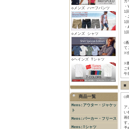
カ
・V
◇メンズ ハーフパンツ
1
・
1
・
1
◇メンズ シャツ
○
て
※
◇ヘインズ Tシャツ
※
ご
午
■
商品一覧
○
Mens:アウター・ジャケッ
ア
ト
い
画
Mens:パーカー・フリース
す
Mens:Tシャツ
予