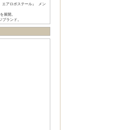
E エアロポステール』 メン
上を展開。
ジブランド。