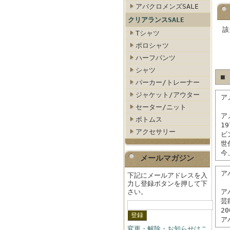
アバクロメンズSALE
クリアランスSALE
該
Tシャツ
ポロシャツ
ハーフパンツ
シャツ
■
パーカー/トレーナー
ジャケット/アウター
ア
セーター/ニット
ア
ボトムス
1
アクセサリー
ビ
世
今
メールマガジン
アバ
下記にメールアドレスを入
力し登録ボタンを押して下
さい。
ア
芸
2
ア
変更・解除・お知らせはこ