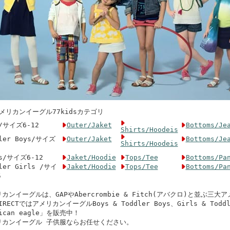
メリカンイーグル77kidsカテゴリ
s/サイズ6-12
Outer/Jaket
Bottoms/Je
Shirts/Hoodeis
dler Boys/サイズ
Outer/Jaket
Bottoms/Je
Shirts/Hoodeis
ls/サイズ6-12
Jaket/Hoodie
Tops/Tee
Bottoms/Pa
ler Girls /サイ
Jaket/Hoodie
Tops/Tee
Bottoms/Pa
5
カンイーグルは、GAPやAbercrombie & Fitch(アバクロ)と並ぶ三
DIRECTではアメリカンイーグルBoys & Toddler Boys、Girls & Toddl
rican eagle」を販売中！
リカンイーグル 子供服ならお任せください。