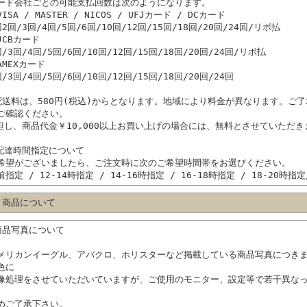
ード会社ごとの可能支払回数は次のようになります。
ISA / MASTER / NICOS / UFJカード / DCカード
回2回/3回/4回/5回/6回/10回/12回/15回/18回/20回/24回/リボ払
JCBカード
回/3回/4回/5回/6回/10回/12回/15回/18回/20回/24回/リボ払
AMEXカード
回/3回/4回/5回/6回/10回/12回/15回/18回/20回/24回
配送料は、580円(税込)からとなります。地域により料金が異なります。ご
ご確認ください。
但し、商品代金￥10,000以上お買い上げの場合には、無料とさせていただき
配達時間指定について
希望がございましたら、ご注文時に次のご希望時間帯をお選びください。
前指定 / 12-14時指定 / 14-16時指定 / 16-18時指定 / 18-20時指定
 商品について
商品写真について
メリカンイーグル、アバクロ、ホリスターなど掲載している商品写真につき
色に
像処理をさせていただいていますが、ご使用のモニター、設定等で若干異な
。
めご了承下さい。