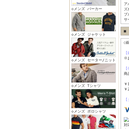
ア
◇メンズ パーカー
ズ
ブ
サ
■
◇メンズ ジャケット
○
【
※
◇メンズ セーター/ニット
【
商
～
￥
◇メンズ Tシャツ
￥
【
◇メンズ ポロシャツ
対