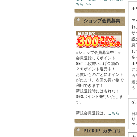
ちら >>
ホ
ショップ会員募集
ア
れ
サ
設
息
し
☆ショップ会員募集中！☆
多
会員登録してポイント
GET！お買い上げ金額の
ホ
２％ポイント還元中！
に
お買いものごとにポイント
カ
がたまり、次回の買い物で
遊
利用できます！
う
新規登録時にはもれなく
300ポイント発行いたしま
す。
O
新規会員登録は、
こちら
日
リ
ア
PICKUP カテゴリ
U