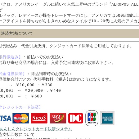
バクロ、アメリカンイーグルに続いて人気上昇中のブランド『AEROPOSTAL
が
ルドッグ、レディースが蝶をトレードマークにし、アメリカでは500店舗以
ーフテイストを持ちながらもきれいめなスタイルで10～20代に人気のアメカ
 決済方法について
銀行振込み、代金引換決済、クレジットカード決済をご用意しております。
銀行振込み】
：前払いでのお支払い
お取り寄せ商品の場合には、入荷予定日連絡後にお振込下さい。
代金引換決済】
：商品到着時のお支払い
品価格合計ごとの 代引手数料 (税込)は次のようになります。
 ￥10,000 ：￥330
10,001 ～ ￥20,000 ：￥440
20,001 ～ ： ￥660
クレジットカード決済】
応支払回数について