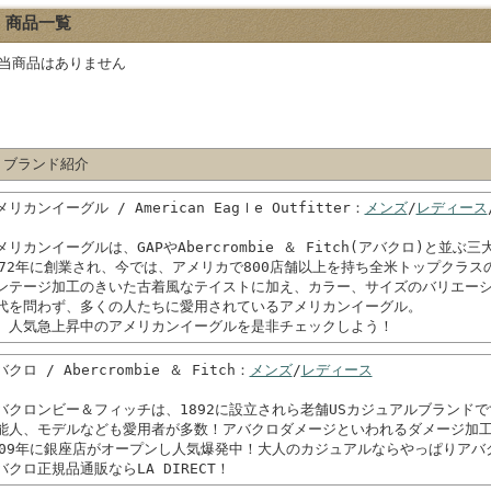
商品一覧
当商品はありません
 ブランド紹介
メリカンイーグル / American Eagｌe Outfitter：
メンズ
/
レディース
メリカンイーグルは、GAPやAbercrombie ＆ Fitch(アバクロ)と並
972年に創業され、今では、アメリカで800店舗以上を持ち全米トップクラス
ンテージ加工のきいた古着風なテイストに加え、カラー、サイズのバリエー
代を問わず、多くの人たちに愛用されているアメリカンイーグル。
、人気急上昇中のアメリカンイーグルを是非チェックしよう！
クロ / Abercrombie ＆ Fitch：
メンズ
/
レディース
バクロンビー＆フィッチは、1892に設立されら老舗USカジュアルブランドで
能人、モデルなども愛用者が多数！アバクロダメージといわれるダメージ加
009年に銀座店がオープンし人気爆発中！大人のカジュアルならやっぱりアバ
バクロ正規品通販ならLA DIRECT！