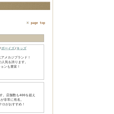
page top
/
ボーイズ
/
キッズ
ぶ三大アメカジブランド！
の人気を誇ります。
ションも豊富！
す。店舗数も400を超え
工が非常に有名。
クロがおすすめ！