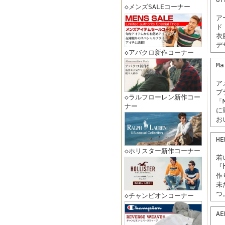
◇メンズSALEコーナー
ア
ド
衣
デ
◇アバクロ新作コーナー
M
ア
ブ
◇ラルフローレン新作コー
「
ナー
に
お
HE
◇ホリスター新作コーナー
若
『
作
未
つ
◇チャンピオンコーナー
A