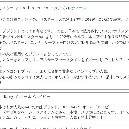
リスター / Hollister.co ：
メンズ
/
レディース
バクロ姉妹ブランドのホリスターも人気急上昇中！2000年にCAにて設立。
、
ーブブランドとしても有名です。 まだ、日本では販売されていないホリスタ
立者ジョンMホリスター氏により、1922年にカルフォルニアの手作り製品等
子のホリスターJrにより、サーファー向けのアパレル商品を展開し、今では
て
くの人が愛用するブランドとなっています。
リスターはカルフォルニアのサーファースタイルをイメージしているので、
は
モメをコンセプトとし、より低価格で豊富なラインアップが人気。
び心のあるカッコイイ大人には、ホリスターがおすすめです！ 是非,
ホリス
！
ld Navy / オールドネイビー
本でも大人気のGAPの姉妹ブランド、OLD NAVY オールドネイビー！
ーズナブルなベーシックアイテムが多く、本場アメリカにとどまらず、日本
イテム、カラーバリエーションも豊富で、人気も急上昇中！！
rban Outfitters / アーバン・アウトフィッターズ