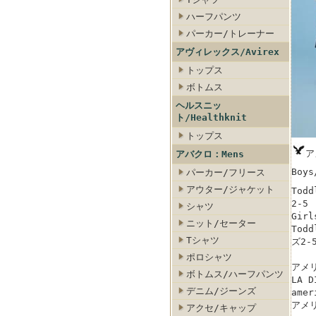
ハーフパンツ
パーカー/トレーナー
アヴィレックス/Avirex
トップス
ボトムス
ヘルスニッ
ト/Healthknit
トップス
ア
アバクロ：Mens
Boy
パーカー/フリース
アウター/ジャケット
Tod
2-5
シャツ
Gir
ニット/セーター
Todd
Tシャツ
ズ2-
ポロシャツ
アメリ
ボトムス/ハーフパンツ
LA 
デニム/ジーンズ
ame
アメ
アクセ/キャップ