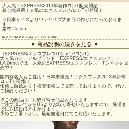
大人気！EXPRESS2013年新作ロンT販売開始！
着心地最適！人気のエクスプレス/ロンTが登場！
☆日本サイズよりワンサイズ大き目の作りになっておりま
す。
素材:Cotton
EXPRESSのサイズの目安
EXPRESSサイズ / 日本サイズ
▼ 商品説明の続きを見る ▼
XS / Sサイズ
S / Mサイズ
《EXPRESS/エクスプレス/Tシャツ/ロンT》
M / Lサイズ
大人気カジュアルブランド「EXPRESS/エクスプレス」！
L / XLサイズ
LA Directでは、人気のEXPRESS/エクスプレス・Tシャツを販
※あくまで目安となりますのでご了承ください。
売中！
国内有名人もご愛用！日本未発売！エクスプレス2013年新作
ロンTが登場！
価格に自信あり！格安価格にて販売しておりますので、ぜひ、
ご検討ください！
※この商品は、お取り寄せ商品となります。
ご注文頂いてからUSよりお取り寄せいたしますので、発送ま
でに7-10日ほど掛かります。
予めご了承下さい。最短発送日にてご対応いたします。