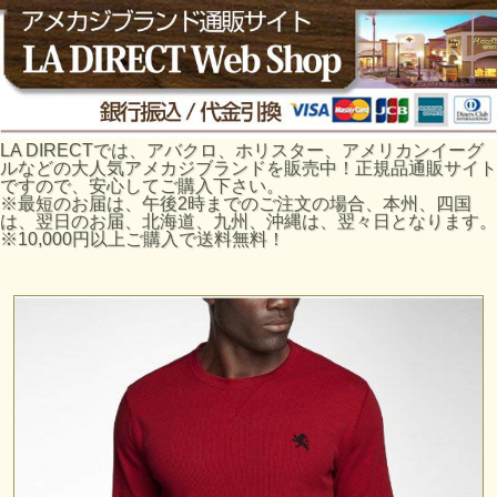
LA DIRECTでは、アバクロ、ホリスター、アメリカンイーグ
ルなどの大人気アメカジブランドを販売中！正規品通販サイト
ですので、安心してご購入下さい。
※最短のお届は、午後2時までのご注文の場合、本州、四国
は、翌日のお届、北海道、九州、沖縄は、翌々日となります。
※10,000円以上ご購入で送料無料！