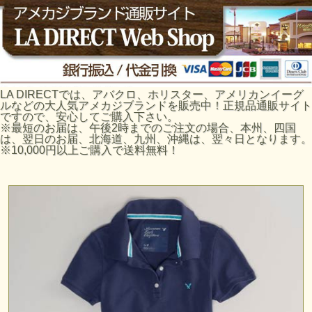
LA DIRECTでは、アバクロ、ホリスター、アメリカンイーグ
ルなどの大人気アメカジブランドを販売中！正規品通販サイト
ですので、安心してご購入下さい。
※最短のお届は、午後2時までのご注文の場合、本州、四国
は、翌日のお届、北海道、九州、沖縄は、翌々日となります。
※10,000円以上ご購入で送料無料！