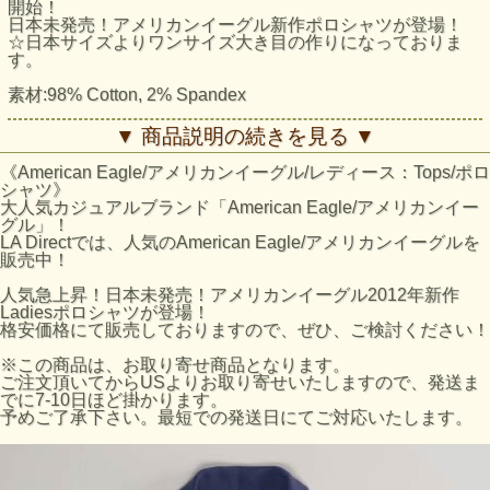
開始！
日本未発売！アメリカンイーグル新作ポロシャツが登場！
☆日本サイズよりワンサイズ大き目の作りになっておりま
す。
素材:98% Cotton, 2% Spandex
AEレディースポロシャツ:AE Short Sleeve Polo採寸結果
▼ 商品説明の続きを見る ▼
☆Mサイズ
着丈：約65cm（襟下より採寸。）
《American Eagle/アメリカンイーグル/レディース：Tops/ポロ
身幅：約40cm（脇下より採寸）
シャツ》
☆Lサイズ
大人気カジュアルブランド「American Eagle/アメリカンイー
着丈：約68cm（襟下より採寸。）
グル」！
身幅：約43cm（脇下より採寸）
LA Directでは、人気のAmerican Eagle/アメリカンイーグルを
※平置きにて採寸のため若干の誤差がございます。
販売中！
アメリカンイーグルのサイズの目安
人気急上昇！日本未発売！アメリカンイーグル2012年新作
アメリカンイーグルサイズ / 日本サイズ
Ladiesポロシャツが登場！
XS / 5-7号
格安価格にて販売しておりますので、ぜひ、ご検討ください！
S / 9-11号
M / 13-15号
※この商品は、お取り寄せ商品となります。
※AEホームページのサイズ表数値になります。あくまで目
ご注文頂いてからUSよりお取り寄せいたしますので、発送ま
安となりますのでご了承ください。
でに7-10日ほど掛かります。
予めご了承下さい。最短での発送日にてご対応いたします。