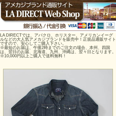
LA DIRECTでは、アバクロ、ホリスター、アメリカンイーグ
ルなどの大人気アメカジブランドを販売中！正規品通販サイト
ですので、安心してご購入下さい。
※最短のお届は、午後2時までのご注文の場合、本州、四国
は、翌日のお届、北海道、九州、沖縄は、翌々日となります。
※10,000円以上ご購入で送料無料！