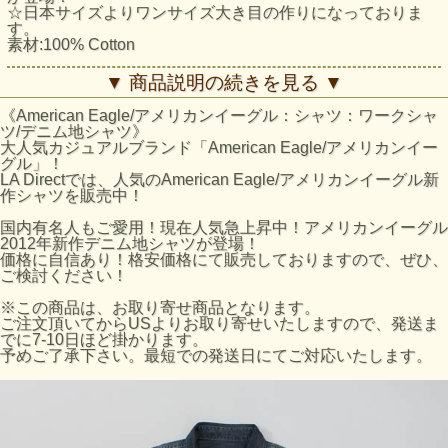
☆日本サイズよりワンサイズ大き目の作りになっておりま
す。
素材:100% Cotton
アメリカンイーグルShirt：AE Denim Shirt採寸結果
▼ 商品説明の続きを見る ▼
サイズ:着丈/身幅/袖丈
・XSサイズ:約74cm/約47cm/約52cm
《American Eagle/アメリカンイーグル：シャツ：ワークシャ
・Sサイズ:約76cm/約51cm/約52cm
ツ/デニム地シャツ》
・Mサイズ:約78cm/約54cm/約53cm
大人気カジュアルブランド「American Eagle/アメリカンイー
・Lサイズ:約80cm/約58cm/約54cm
グル」！
・XLサイズ:約82cm/約61cm/約54cm
LA Directでは、人気のAmerican Eagle/アメリカンイーグル新
※平置きにて採寸のため若干の誤差がございます。
作シャツを販売中！
AEのサイズの目安
国内有名人もご愛用！現在人気急上昇中！アメリカンイーグル
AEサイズ / 日本サイズ
2012年新作デニム地シャツが登場！
XS / Sサイズ
価格に自信あり！格安価格にて販売しておりますので、ぜひ、
S / Mサイズ
ご検討ください！
M / Lサイズ
L / XLサイズ
※この商品は、お取り寄せ商品となります。
※AEホームページのサイズ表数値になります。あくまで目
ご注文頂いてからUSよりお取り寄せいたしますので、発送ま
安となりますのでご了承ください。
でに7-10日ほど掛かります。
予めご了承下さい。最短での発送日にてご対応いたします。