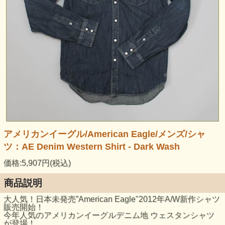
アメリカンイーグル/American Eagle/メンズ/シャ
ツ：AE Denim Western Shirt - Dark Wash
価格:5,907円(税込)
商品説明
大人気！日本未発売”American Eagle"2012年A/W新作シャツ
販売開始！
今年人気のアメリカンイーグルデニム地 ウェスタンシャツ
が登場！