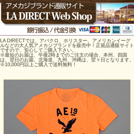
LA DIRECTでは、アバクロ、ホリスター、アメリカンイーグ
ルなどの大人気アメカジブランドを販売中！正規品通販サイト
ですので、安心してご購入下さい。
※最短のお届は、午後2時までのご注文の場合、本州、四国
は、翌日のお届、北海道、九州、沖縄は、翌々日となります。
※10,000円以上ご購入で送料無料！