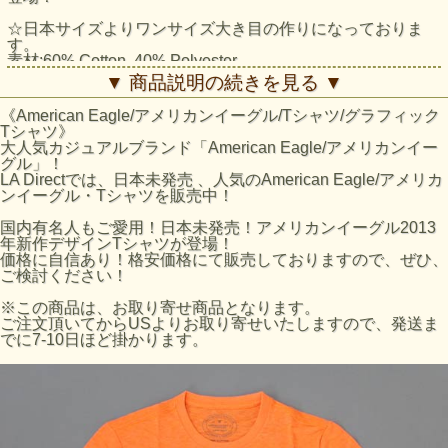
☆日本サイズよりワンサイズ大き目の作りになっておりま
す。
素材:60% Cotton, 40% Polyester
▼ 商品説明の続きを見る ▼
アメリカンイーグルTシャツ：AE Heritage T採寸結果
サイズ:着丈/身幅
《American Eagle/アメリカンイーグル/Tシャツ/グラフィック
Sサイズ:約68cm/約50cm
Tシャツ》
Mサイズ:約71cm/約53cm
大人気カジュアルブランド「American Eagle/アメリカンイー
Lサイズ:約74cm/約56cm
グル」！
XLサイズ:約77cm/約58cm
LA Directでは、日本未発売 、人気のAmerican Eagle/アメリカ
※平置きにて採寸のため若干の誤差がございます。
ンイーグル・Tシャツを販売中！
AEのサイズの目安
国内有名人もご愛用！日本未発売！アメリカンイーグル2013
AEサイズ / 日本サイズ
年新作デザインTシャツが登場！
XS / Sサイズ
価格に自信あり！格安価格にて販売しておりますので、ぜひ、
S / Mサイズ
ご検討ください！
M / Lサイズ
L / XLサイズ
※この商品は、お取り寄せ商品となります。
※AEホームページのサイズ表数値になります。あくまで目
ご注文頂いてからUSよりお取り寄せいたしますので、発送ま
安となりますのでご了承ください。
でに7-10日ほど掛かります。