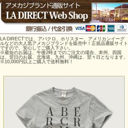
LA DIRECTでは、アバクロ、ホリスター、アメリカンイーグ
ルなどの大人気アメカジブランドを販売中！正規品通販サイト
ですので、安心してご購入下さい。
※最短のお届は、午後2時までのご注文の場合、本州、四国
は、翌日のお届、北海道、九州、沖縄は、翌々日となります。
※10,000円以上ご購入で送料無料！