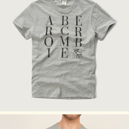
Lサイズ：胸囲（cm） 102～1066/腕（cm） 89～90
XLサイズ：胸囲（cm） 107～116/腕（cm） 1 91～93
XXLサイズ：胸囲（cm） 112～1166/腕（cm） 94～95
アバクロのサイズの目安
アバクロサイズ
日本サイズ
S
Mサイズ
M
Lサイズ
L
XLサイズ
※あくまで目安となりますのでご了承ください。