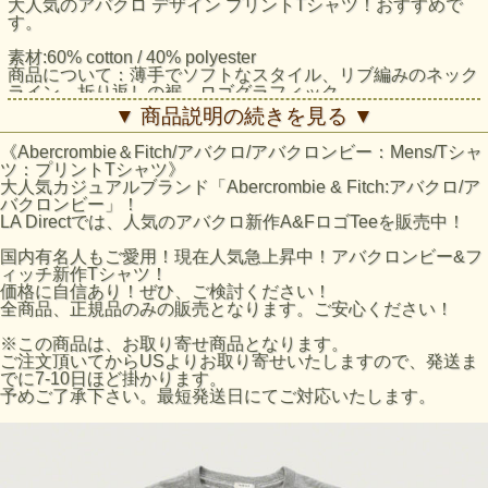
大人気のアバクロ デザイン プリントTシャツ！おすすめで
す。
素材:60% cotton / 40% polyester
商品について：薄手でソフトなスタイル、リブ編みのネック
ライン、折り返しの裾、ロゴグラフィック
スタイル：Muscle Fit
▼ 商品説明の続きを見る ▼
サイズについて：アバクロのTシャツは、タイトな作りにな
っており、
《Abercrombie＆Fitch/アバクロ/アバクロンビー：Mens/Tシャ
日本サイズとほぼ同じサイズ感になっております。
ツ：プリントTシャツ》
大人気カジュアルブランド「Abercrombie & Fitch:アバクロ/ア
アバクロ/Tシャツ：Logo Graphic Tee採寸結果
バクロンビー」！
☆Sサイズ
LA Directでは、人気のアバクロ新作A&FロゴTeeを販売中！
着丈：約68cm（襟下より採寸。）
身幅：約49cm（脇下より採寸）
国内有名人もご愛用！現在人気急上昇中！アバクロンビー&フ
☆Mサイズ
ィッチ新作Tシャツ！
着丈：約71cm（襟下より採寸。）
価格に自信あり！ぜひ、ご検討ください！
身幅：約51cm（脇下より採寸）
全商品、正規品のみの販売となります。ご安心ください！
☆Lサイズ
着丈：約73cm（襟下より採寸。）
※この商品は、お取り寄せ商品となります。
身幅：約53cm（脇下より採寸）
ご注文頂いてからUSよりお取り寄せいたしますので、発送ま
☆XLサイズ
でに7-10日ほど掛かります。
着丈：約75cm（襟下より採寸。）
予めご了承下さい。最短発送日にてご対応いたします。
身幅：約57cm（脇下より採寸）
※平置きにて採寸のため若干の誤差がございます。
Sサイズ：胸囲（cm） 91～96/腕（cm） 82～85
Mサイズ：胸囲（cm） 97～101/腕（cm） 86～87