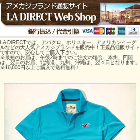
LA DIRECTでは、アバクロ、ホリスター、アメリカンイーグ
ルなどの大人気アメカジブランドを販売中！正規品通販サイト
ですので、安心してご購入下さい。
※最短のお届は、午後2時までのご注文の場合、本州、四国
は、翌日のお届、北海道、九州、沖縄は、翌々日となります。
※10,000円以上ご購入で送料無料！