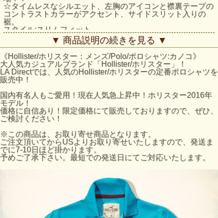
☆タイムレスなシルエット、左胸のアイコンと襟裏テープの
コントラストカラーがアクセント、サイドスリット入りの
裾。
スタイル:スリムフィット
素材:コットン100％
▼ 商品説明の続きを見る ▼
商品について:定番ポロシャツ！襟裾等に若干ダメージ加工
がございます。
《Hollister/ホリスター：メンズ/Polo/ポロシャツ:カノコ》
大人気カジュアルブランド「Hollister/ホリスター」！
ホリスター/ポロシャツ:Solid Pique Polo採寸結果
LA Directでは、人気のHollister/ホリスターの定番ポロシャツを
サイズ:着丈/肩幅/身幅
販売中！
S:約66cm/約38cm/約48cm
M:約68cm/約41cm/約51cm
国内有名人もご愛用！現在人気急上昇中！ホリスター2016年
L:約70cm/約43cm/約54cm
モデル！
XL:約72cm/約45cm/約57cm
価格に自信あり！限定価格にて販売しておりますので、ぜひ、
※平置きにて採寸のため若干の誤差がございます。
ご検討ください！
ホリスターのサイズの目安
※この商品は、お取り寄せ商品となります。
ホリスターサイズ
日本サイズ
ご注文頂いてからUSよりお取り寄せいたしますので、発送ま
でに7-10日ほど掛かります。
S
Mサイズ
予めご了承下さい。最短での発送日にてご対応いたします。
M
Lサイズ
L
XLサイズ
※あくまで目安となりますのでご了承ください。
ホリスターTOPS商品全般と致しまて袖丈は長めのスタイル
になっております。