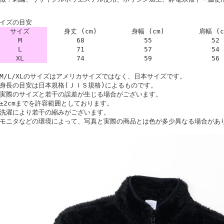
イズの目安
サイズ
身丈 (cm)
身幅 (cm)
肩幅 (c
M
68
55
52
L
71
57
54
XL
74
59
56
M/L/XLのサイズはアメリカサイズではなく、日本サイズです。
身長の目安は日本規格(ＪＩＳ規格)によるものです。
実際のサイズと若干の誤差が生じる場合がございます。
±2cmまでを許容範囲としております。
洗濯により若干の縮みがございます。
モニタなどの環境によって、写真と実際の商品とは色が多少異なる場合があ