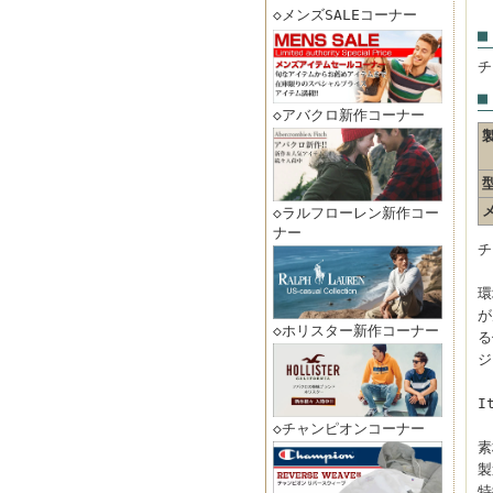
◇メンズSALEコーナー
■
チ
■
◇アバクロ新作コーナー
◇ラルフローレン新作コー
ナー
チ
環
が
◇ホリスター新作コーナー
る
ジ
I
◇チャンピオンコーナー
素
製
特