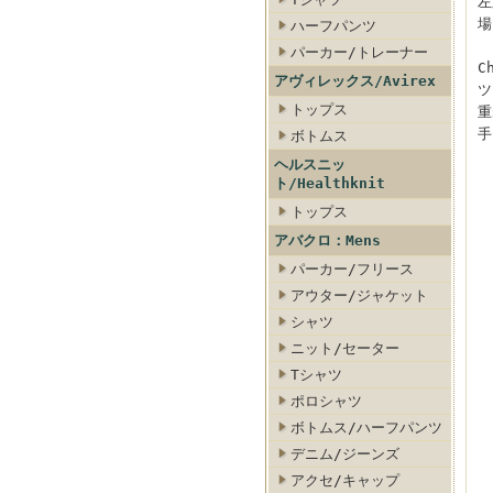
左
場
ハーフパンツ
パーカー/トレーナー
C
アヴィレックス/Avirex
ツ
トップス
重
手
ボトムス
ヘルスニッ
ト/Healthknit
トップス
アバクロ：Mens
パーカー/フリース
アウター/ジャケット
シャツ
ニット/セーター
Tシャツ
ポロシャツ
ボトムス/ハーフパンツ
デニム/ジーンズ
アクセ/キャップ