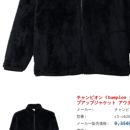
チャンピオン Champio
プアップジャケット アウター
メーカー:
チャンピオ
型番:
c3-c62
9,35
メーカー販売価格: