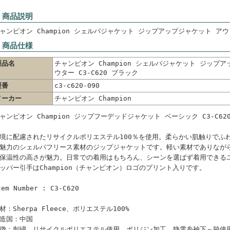
 商品説明
ャンピオン Champion シェルパジャケット ジップアップジャケット アウタ
 商品仕様
製品名
チャンピオン Champion シェルパジャケット ジップ
ウター C3-C620 ブラック
型番
c3-c620-090
メーカー
チャンピオン Champion
ャンピオン Champion ジップフーデッドジャケット ベーシック C3-C6
境に配慮されたリサイクルポリエステル100％を使用。柔らかい肌触りでふ
魅力のシェルパフリース素材のジップジャケットです。軽い素材でありなが
保温性の高さが魅力。日常での着用はもちろん、シーンを選ばず着用できる
ッパー引手はChampion（チャンピオン）ロゴのプリント入りです。
tem Number : C3-C620
材：Sherpa Fleece、ポリエステル100%
造国：中国
徴：刺繍、リサイクルポリエステル使用、ポリジン加工、静電糸袖下～脇使