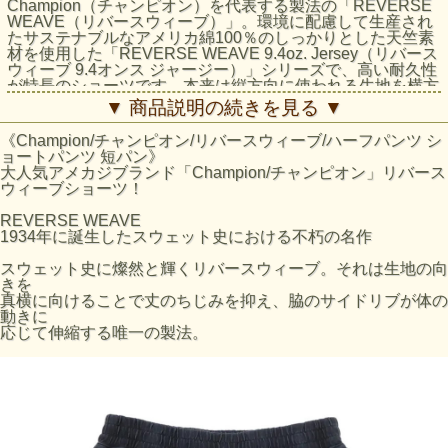
Champion（チャンピオン）を代表する製法の「REVERSE
WEAVE（リバースウィーブ）」。環境に配慮して生産され
たサステナブルなアメリカ綿100％のしっかりとした天竺素
材を使用した「REVERSE WEAVE 9.4oz. Jersey（リバース
ウィーブ 9.4オンス ジャージー）」シリーズで、高い耐久性
が特長のショーツです。本来は縦方向に使われる生地を横方
向に使用する「REVERSE WEAVE」製法によって縦の生地
▼ 商品説明の続きを見る ▼
の縮みを防ぐと同時に、股下部分にガゼットリブを付けるこ
とで動きやすさに配慮しています。ワタリにゆとりを持たせ
《Champion/チャンピオン/リバースウィーブ/ハーフパンツ シ
たリラックスフィットで、脇ポケットから下のシームレス仕
ョートパンツ 短パン》
様によって脱ぎ着をよりスムーズに。製品染めによる独特な
大人気アメカジブランド「Champion/チャンピオン」リバース
色合いが特長です。同素材を使用したショートスリーブTシ
ウィーブショーツ！
ャツ（C3-D302）も展開しているので、セットアップでの着
用もオススメです。
REVERSE WEAVE
Item Number: C3-D502
1934年に誕生したスウェット史における不朽の名作
シリーズ: メンズ/リバースウィーブ
スウェット史に燦然と輝くリバースウィーブ。それは生地の向
きを
サイズの目安
真横に向けることで丈のちじみを抑え、脇のサイドリブが体の
平置きで
平置きで
動きに
渡り幅
サイズ
股上 (cm)
股下(cm)
のウエス
の裾口幅
応じて伸縮する唯一の製法。
(cm)
ト幅(cm)
(cm)
M
31
18
36
34
28
L
32
20
39
35
29
XL
33
22
42
36
30