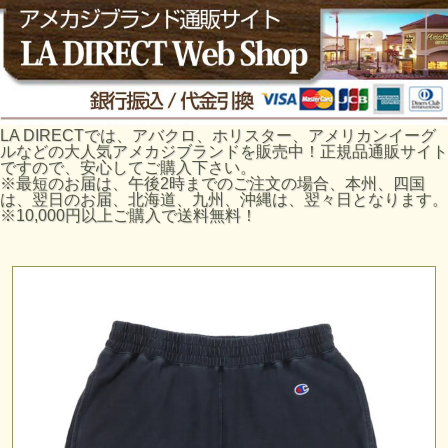
LA DIRECTでは、アバクロ、ホリスター、アメリカンイーグ
ルなどの大人気アメカジブランドを販売中！正規品通販サイト
ですので、安心してご購入下さい。
※最短のお届は、午後2時までのご注文の場合、本州、四国
は、翌日のお届、北海道、九州、沖縄は、翌々日となります。
※10,000円以上ご購入で送料無料！