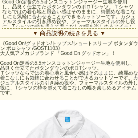
Good On定番の5.5オンスコットンジャージー生地を使用
し、品良く仕立てたボタンダウンのポロTシャツ。Ｔシャツ
ならではの着心地と風合い感はそのままに、綺麗めな着こな
しにも気軽に合わせることができるカットソーです。カジュ
アルスタイルの引き締め役や、フォーマルスタイルの外し役
に、Tシャツの枠を超えて着こなしの幅を楽しめるアイテム
です。
▼ 商品説明の続きを見る ▼
肌に優しい高品質のアメリカ綿を使用し、日本人の身体に馴
《Good On/グッドオン/トップス/ショートスリーブ ボタンダウ
染むパターン、丈夫な縫製、後染めでの縮率を考慮し一番良
ン ポロシャツ /GOST1103》
い型になるよう計算されたサイズスペックで製作していま
大人気アメカジブランド 「Good On グッドオン」！
す。一般的な鹿の子生地のポロシャツとは異なるＴシャツ生
地ならではの優しい肌触りと風合い感が特徴です。
Good On定番の5.5オンスコットンジャージー生地を使用し、
品良く仕立てたボタンダウンのポロTシャツ。
台襟と前立ての部分に、狭い間隔でステッチを並列すること
Ｔシャツならではの着心地と風合い感はそのままに、綺麗めな
で生地に硬く張りを持たせているため、襟が首筋に沿って綺
着こなしにも気軽に合わせることができるカットソーです。カ
麗に立ち上がり、ステッチの凹凸にはピグメント染めによる
ジュアルスタイルの引き締め役や、フォーマルスタイルの外し
アタリが出て風合いのあるアクセントとなります。胴回りに
役に、Tシャツの枠を超えて着こなしの幅を楽しめるアイテム
は継ぎ目が無く、筒状に編みたてている丸胴なので、型崩れ
です。
が軽減でき、着た時のヨレやホツレが起きづらい点もポイン
トです。
発色が良く上品な仕上がりのReactive Dye（反応染め）カラ
ーは、素材本来の柔らかくナチュラルな風合い感を楽しむこ
とができ、シンプルな見た目と着回しやすさが特徴。生地の
凹凸に色の濃淡が際立つPigment Dye（顔料染め）カラー
は、 他にはない味のある表情が特徴で、洗濯の度に表面か
ら徐々に色褪せしさらに風合いを増していくので、長く愛用