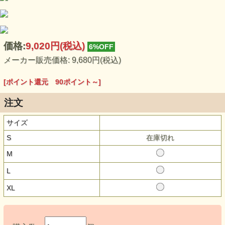
めご了承ください。また、独特のユーズド感のある表情、多
少のゆがみや擦れ、縫い目部分のしわ、編み地の筋やムラな
どは製品の特徴です。素材の持つ不均一感やラフ感をお楽し
みください。
価格:
9,020円
(税込)
6%OFF
メーカー販売価格: 9,680円(税込)
[ポイント還元 90ポイント～]
注文
サイズ
S
在庫切れ
M
L
XL