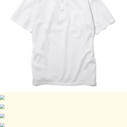
するほどに上質なビンテージ品のように印象が変わっていき
ます。
Fabric made in USA
Assembled in Japan
サイズの目安
サイズ
着丈 (cm)
身幅(cm)
肩幅 (cm)
袖丈 (cm)
S
61.5
46
42.5
19
M
66
49.5
46
20
L
68.5
55.5
49.5
21
XL
71
61
51
22
商品番号：GOST1103
素材：100% Cotton / 5.5 oz Jersey
染色技法：製品染め（反応染め）、製品染め（顔料染め）
※ご購入後はじめの数回は色落ちする事がありますので単品
でのお洗濯をおすすめ致します。
ご注意事項：製品染め後に洗濯乾燥済みのため最も縮んでい
る状態です。着用していくうちに詰まっている編み目が緩
み、身体に馴染んでいきます。※製品染め商品の特性上、染
め上がりのお色やサイズに若干の個体差がございますので予