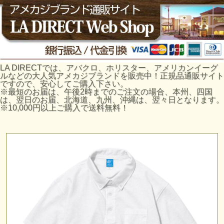
LA DIRECTでは、アバクロ、ホリスター、アメリカンイーグ
ルなどの大人気アメカジブランドを販売中！正規品通販サイト
ですので、安心してご購入下さい。
※最短のお届は、午後2時までのご注文の場合、本州、四国
は、翌日のお届、北海道、九州、沖縄は、翌々日となります。
※10,000円以上ご購入で送料無料！