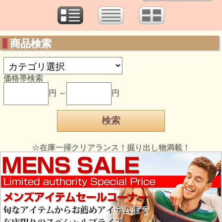
商品検索
価格帯検索
円 ～
円
☆在庫一掃クリアランス！掘り出し物満載！