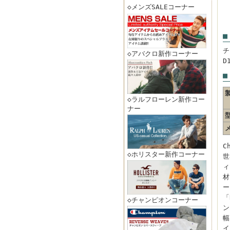
◇メンズSALEコーナー
■
チ
◇アバクロ新作コーナー
D
■
◇ラルフローレン新作コー
ナー
C
◇ホリスター新作コーナー
世
ィ
材
ー
「
◇チャンピオンコーナー
ン
幅
イ