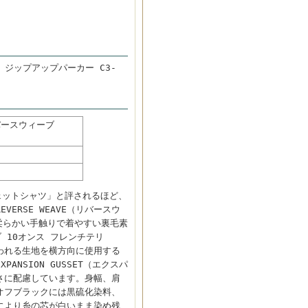
z ジップアップパーカー C3-
バースウィーブ
ウェットシャツ」と評されるほど、
RSE WEAVE（リバースウ
柔らかい手触りで着やすい裏毛素
ーブ 10オンス フレンチテリ
われる生地を横方向に使用する
ANSION GUSSET（エクスパ
さに配慮しています。身幅、肩
オフブラックには黒硫化染料、
により糸の芯が白いまま染め残