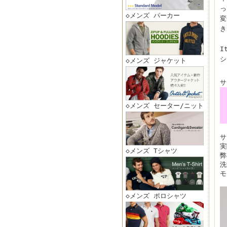
っ
◇メンズ パーカー
変
き
I
シ
◇メンズ ジャケット
サ
◇メンズ セーター/ニット
サ
実
◇メンズ Tシャツ
弊
洗
モ
◇メンズ ポロシャツ