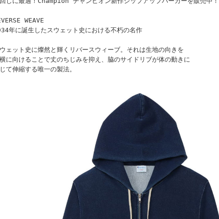
回しに最適！Champion チャンピオン新作ジップアップパーカーを販売中！
EVERSE WEAVE
934年に誕生したスウェット史における不朽の名作
ウェット史に燦然と輝くリバースウィーブ。それは生地の向きを
横に向けることで丈のちじみを抑え、脇のサイドリブが体の動きに
じて伸縮する唯一の製法。