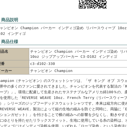
 商品説明
ャンピオン Champion パーカー インディゴ染め リバースウィーブ 10o
102 インディゴ
 商品仕様
製品名
チャンピオン Champion パーカー インディゴ染め リ
10oz ジップアップパーカー C3-D102 インディゴ
型番
c3-d102-330
メーカー
チャンピオン Champion
hampion（チャンピオン）のスウェットシャツは、「ザ キング オブ ス
界中の多くのファンに愛されてきました。チャンピオンを代表する製法の「REVE
ーブ）」。環境に配慮して生産されたサステナブルなアメリカ綿100％の、
を使用した「REVERSE WEAVE 10oz. French Terry（リバースウィ
）」シリーズのジップフーデッドスウェットシャツです。本来は縦方向に使
REVERSE WEAVE」製法によって縦の生地の縮みを防ぐと同時に、両脇に「EXP
ションガゼット）」を付けることで横の縮みへの影響を少なくし、動きやす
にゆとりを持たせたリラックスフィット。生地に使用している糸の染料は、
ンディゴにはインディゴ染料を使用。いずれも「ロープ染色」という染色法