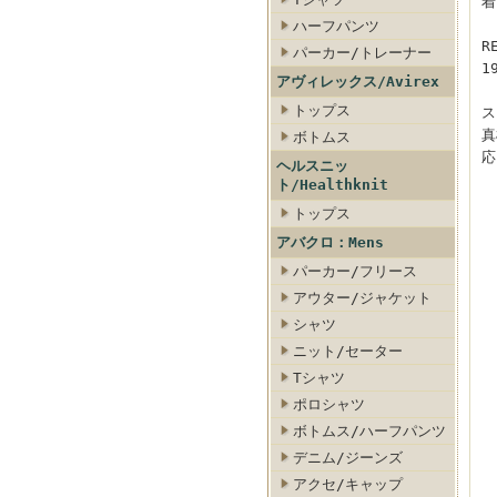
着
ハーフパンツ
R
パーカー/トレーナー
1
アヴィレックス/Avirex
トップス
ス
真
ボトムス
応
ヘルスニッ
ト/Healthknit
トップス
アバクロ：Mens
パーカー/フリース
アウター/ジャケット
シャツ
ニット/セーター
Tシャツ
ポロシャツ
ボトムス/ハーフパンツ
デニム/ジーンズ
アクセ/キャップ