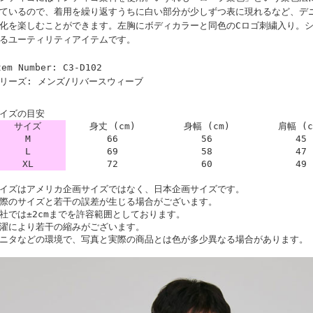
ているので、着用を繰り返すうちに白い部分が少しずつ表に現れるなど、デ
化を楽しむことができます。左胸にボディカラーと同色のCロゴ刺繍入り。
るユーティリティアイテムです。
tem Number: C3-D102
リーズ: メンズ/リバースウィーブ
イズの目安
サイズ
身丈 (cm)
身幅 (cm)
肩幅 (c
M
66
56
45
L
69
58
47
XL
72
60
49
イズはアメリカ企画サイズではなく、日本企画サイズです。
際のサイズと若干の誤差が生じる場合がございます。
社では±2cmまでを許容範囲としております。
濯により若干の縮みがございます。
ニタなどの環境で、写真と実際の商品とは色が多少異なる場合があります。