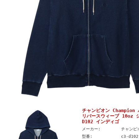
チャンピオン Champio
リバースウィーブ 10oz 
D102 インディゴ
メーカー:
チャンピオ
型番:
c3-d102