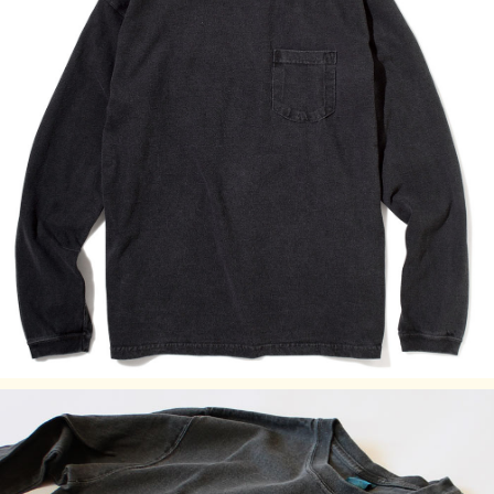
M
67
48.5
47
60
L
69
53
48.5
63
XL
72
58
49.5
65
100% Cotton / 5.5 oz Jersey
※メタルグレー：100% Cotton / 5.5 oz Mock Twist Jersey
製品染め（反応染め）
製品染め（顔料染め）
※メタルグレー：先染め
※ご購入後初めの数回は色落ちする事がありますので単品で
のお洗濯をおすすめ致します。
ご注意事項
製品染め後に、洗濯、乾燥済みのため、最も縮んでいる状態
です。着用していくうちに詰まっている編み目が緩み、身体
に馴染んでいきます。
※製品染め商品の特性上、一点一点染め上がりのお色やサイ
ズに若干の誤差がございますので予めご了承ください。ま
た、独特のユーズド感のある表情、多少のゆがみや擦れ、縫
い目部分のしわ、編み地の筋やムラなどは製品の特徴です。
素材の持つ不均一感やラフ感をお楽しみください。
※顔料染めを用いた製品には袖や身頃の脇などに白線状の色
落ちが見られますが、生産過程において必ず生じるものとな
っており製品不良等ではありません。
Pigment Dye（顔料染め）カラーは、独特な濃淡のある色合