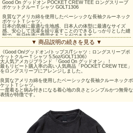
Good On グッドオン POCKET CREW TEE ロングスリーブ
ポケットクルーＴシャツ GOLT1306
良質なアメリカ綿を使用したベーシックな長袖クルーネック
ポケットＴシャツ。
日本の気候に最適な生地感、日本人の体型に最適なサイズ
感、安心して洗濯を繰り返すことのできるしっかりとした縫
製で、毎日快適に愛用することができます。
▼ 商品説明の続きを見る ▼
素材には肌に優しく強度にも優れた高品質のアメリカ綿を使
用。
《Good On/グッドオン/トップス/Tシャツ：ロングスリーブポ
製品に負担のかかる独自の後染めに耐えうる丈夫な縫製。
ケットクルーＴシャツ 5.5oz/GOLT1306》
染色後の最も縮んだ状態から着用によって生地が馴染んだと
大人気アメカジブランド 「Good On グッドオン」！
きにベストなサイズスペックとなるように縮率を計算した独
最もリピート購入率の高い人気商品「POCKET CREW TEE」
自のパターン。 胴体部分を丸胴編みにより筒状に編み上げ
をロングスリーブにアレンジしました。
ているため胴周りには縫い目が無く、見た目も着心地もすっ
きりと軽やかで、重ね着の際にもかさ張りません。
良質なアメリカ綿を使用したベーシックな長袖クルーネックポ
ケットＴシャツ。
Reactive Dye（反応染め）カラーは、落ち着いた雰囲気のき
一度着ると病み付きになる着心地の良さとシンプルかつ無骨な
れいな発色が特徴で、ベーシックかつシンプルな仕上がりで
表情が特徴です。
着回しやすく上品な印象です。
サイズの目安
着丈（前）
サイズ
身幅 (cm)
肩幅(cm)
袖丈 (cm)
(cm)
S
64
45.5
42.5
55