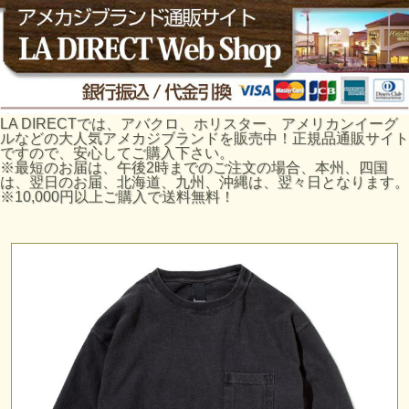
LA DIRECTでは、アバクロ、ホリスター、アメリカンイーグ
ルなどの大人気アメカジブランドを販売中！正規品通販サイト
ですので、安心してご購入下さい。
※最短のお届は、午後2時までのご注文の場合、本州、四国
は、翌日のお届、北海道、九州、沖縄は、翌々日となります。
※10,000円以上ご購入で送料無料！