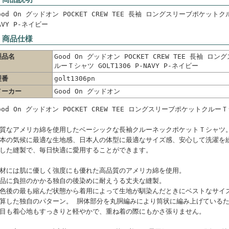
ood On グッドオン POCKET CREW TEE 長袖 ロングスリーブポケットクル
AVY P-ネイビー
 商品仕様
製品名
Good On グッドオン POCKET CREW TEE 長袖 
ルーＴシャツ GOLT1306 P-NAVY P-ネイビー
型番
golt1306pn
メーカー
Good On グッドオン
ood On グッドオン POCKET CREW TEE ロングスリーブポケットクルーＴシ
質なアメリカ綿を使用したベーシックな長袖クルーネックポケットＴシャツ
本の気候に最適な生地感、日本人の体型に最適なサイズ感、安心して洗濯を
した縫製で、毎日快適に愛用することができます。
材には肌に優しく強度にも優れた高品質のアメリカ綿を使用。
品に負担のかかる独自の後染めに耐えうる丈夫な縫製。
色後の最も縮んだ状態から着用によって生地が馴染んだときにベストなサイ
算した独自のパターン。 胴体部分を丸胴編みにより筒状に編み上げている
目も着心地もすっきりと軽やかで、重ね着の際にもかさ張りません。