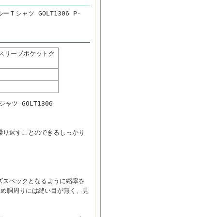
ーＴシャツ GOLT1306 P-
ロングスリーブポケットク
ャツ GOLT1306
。
繰り返すことのできるしっかり
ズスペックとなるように縮率を
ため胴周りには縫い目が無く、見