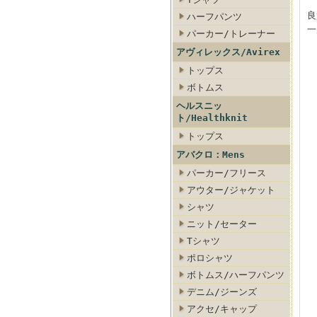
良
ハーフパンツ
一
パーカー/トレーナー
アヴィレックス/Avirex
トップス
ボトムス
ヘルスニッ
ト/Healthknit
トップス
アバクロ：Mens
パーカー/フリース
アウター/ジャケット
シャツ
ニット/セーター
Tシャツ
ポロシャツ
ボトムス/ハーフパンツ
デニム/ジーンズ
アクセ/キャップ