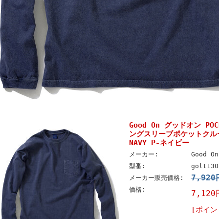
Good On グッドオン POC
ングスリーブポケットクルーＴ
NAVY P-ネイビー
メーカー:
Good 
型番:
golt130
7,92
メーカー販売価格:
価格:
7,120
[ポイン