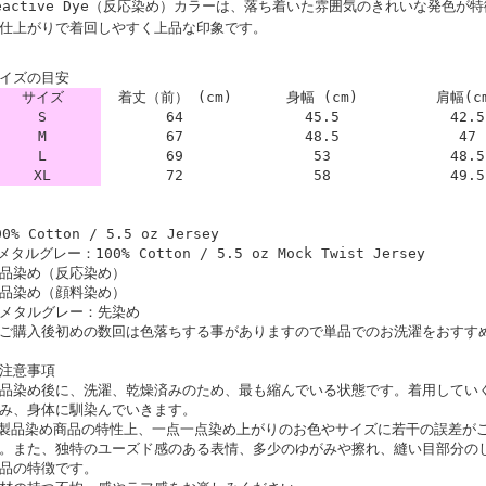
eactive Dye（反応染め）カラーは、落ち着いた雰囲気のきれいな発色
仕上がりで着回しやすく上品な印象です。
イズの目安
サイズ
着丈（前） (cm)
身幅 (cm)
肩幅(c
S
64
45.5
42.5
M
67
48.5
47
L
69
53
48.5
XL
72
58
49.5
00% Cotton / 5.5 oz Jersey
メタルグレー：100% Cotton / 5.5 oz Mock Twist Jersey
品染め（反応染め）
品染め（顔料染め）
メタルグレー：先染め
ご購入後初めの数回は色落ちする事がありますので単品でのお洗濯をおすす
注意事項
品染め後に、洗濯、乾燥済みのため、最も縮んでいる状態です。着用してい
み、身体に馴染んでいきます。
製品染め商品の特性上、一点一点染め上がりのお色やサイズに若干の誤差が
。また、独特のユーズド感のある表情、多少のゆがみや擦れ、縫い目部分の
品の特徴です。