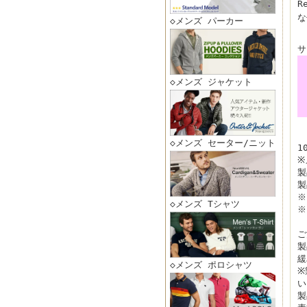
R
な
◇メンズ パーカー
サ
◇メンズ ジャケット
◇メンズ セーター/ニット
1
※
製
製
※
◇メンズ Tシャツ
※
ご
製
緩
◇メンズ ポロシャツ
※
い
製