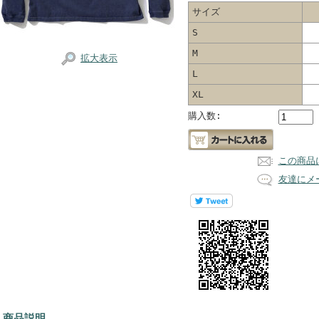
サイズ
S
M
拡大表示
L
XL
購入数:
この商品
友達にメ
 商品説明