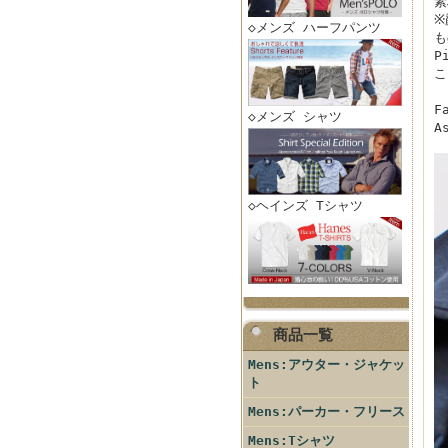
素
※
◇メンズ ハーフパンツ
も
P
こ
F
◇メンズ シャツ
A
◇ヘインズ Tシャツ
商品一覧
Mens:アウター・ジャケッ
ト
Mens:パーカー・フリース
Mens:Tシャツ