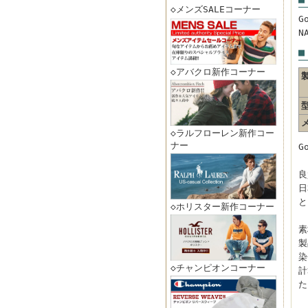
◇メンズSALEコーナー
G
N
■
◇アバクロ新作コーナー
◇ラルフローレン新作コー
ナー
G
良
日
と
◇ホリスター新作コーナー
素
製
染
◇チャンピオンコーナー
計
た