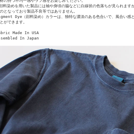
材の持つ不均一感やラフ感をお楽しみください。
顔料染めを用いた製品には袖や身頃の脇などに白線状の色落ちが見られます
のとなっており製品不良等ではありません。
igment Dye（顔料染め）カラーは、独特な濃淡のある色合いで、風合い
とができます。
abric Made In USA
ssembled In Japan