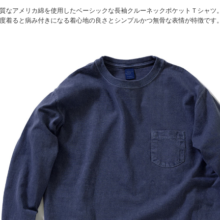
質なアメリカ綿を使用したベーシックな長袖クルーネックポケットＴシャツ
度着ると病み付きになる着心地の良さとシンプルかつ無骨な表情が特徴です