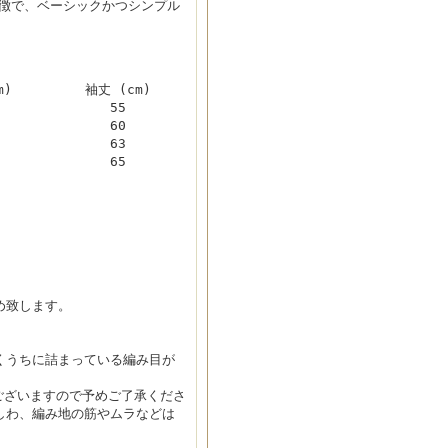
が特徴で、ベーシックかつシンプル
m)
袖丈 (cm)
55
60
63
65
め致します。
くうちに詰まっている編み目が
ございますので予めご了承くださ
しわ、編み地の筋やムラなどは