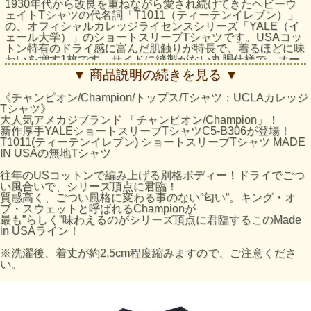
1930年代から改良を重ねながら愛され続けてきたヘビーウ
ェイトTシャツの代名詞「T1011（ティーテンイレブン）」
の、オフィシャルカレッジライセンスシリーズ「YALE（イ
ェール大学）」のショートスリーブTシャツです。USAコッ
トン特有のドライ感に富んだ肌触りが特長で、着るほどに味
わいを増す1枚です。サイドに縫製がない丸胴仕様で、オー
センティック アメリカン アスレチックウェアの
▼ 商品説明の続きを見る ▼
Champion（チャンピオン）らしいバインダーネック仕様も
ポイントです。胸のプリントは「YALE」の「Y」に同大学
《チャンピオン/Champion/トップス/Tシャツ：UCLAカレッジ
のマスコットであるブルドッグの「ハンサム・ダン」を組み
Tシャツ》
合わせたデザインと、「YALE」を大きく入れたデザインの2
大人気アメカジブランド 「チャンピオン/Champion」！
タイプ。ホワイトのボディには染み込みプリント、ネイビー
新作厚手YALEショートスリーブTシャツC5-B306が登場！
のボディにはラバープリントを使用しています。イェール大
T1011(ティーテンイレブン) ショートスリーブTシャツ MADE
学はアメリカ・コネチカット州ニューヘイブン市に本部があ
IN USAの無地Tシャツ
る大学で、1701年設立。アメリカ東部の名門大学群「アイ
ビー・リーグ」に所属し、現在までに5人の合衆国大統領を
往年のUSコットンで編み上げる別格ボディー！ドライでごつ
輩出しています。マスコットがブルドッグであることに由来
い風合いで、シリーズ頂点に君臨！
し、スポーツチームには「YALE Bulldogs（イェール ブルド
質感高く、ごつい風格に変わる事のない”匂い”。キング・オ
ッグス）」という名称が付けられています。
ブ・スウェットと呼ばれるChampionが
最も”らしく”味わえるのがシリーズ頂点に君臨するこのMade
★商品の縮みについて
in USAライン！
未洗いのコットンを使用している関係で、洗濯後、着丈につ
きましては2.5cm前後（縮率：約3％）の縮みが予想されま
※洗濯後、着丈が約2.5cm程度縮みますので、ご注意くださ
す。
い。
予めご了承ください。
Item Number: C5-B306
シリーズ: メンズ/メイドインUSA