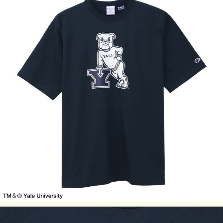
☆サイズの表記ですが、「下札」及び「洋服についている
JPNサイズ」にておこなっております。
洋服についていつタグは、インターナショナル表記のため
JPN(日本)サイズと異なっております。ご了承ください。
サイズの目安
サイズ
身丈 (cm)
身幅 (cm)
肩幅 (cm)
袖丈 (cm)
S
63.5
45.5
42
19.5
M
67.5
51
47
21
L
70
56
52
22
XL
72.5
61
57
23.5
素材：USA 12s/1 HVW OE Jersey、コットン100%
製造国：アメリカ
特徴：Garment Dye、丸胴仕様
・サイズはアメリカ企画サイズではなく、日本企画サイズで
す。
・身長の目安は日本規格(ＪＩＳ規格)によるものです。
・実際のサイズと若干の誤差が生じる場合がございます。
・±2.54cm(1インチ)までを許容範囲としております。
・洗濯により若干の縮みがございます。