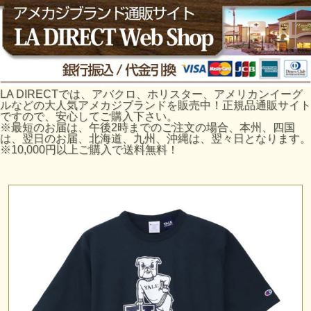
LA DIRECTでは、アバクロ、ホリスター、アメリカンイーグ
ルなどの大人気アメカジブランドを販売中！正規品通販サイト
ですので、安心してご購入下さい。
※最短のお届は、午後2時までのご注文の場合、本州、四国
は、翌日のお届、北海道、九州、沖縄は、翌々日となります。
※10,000円以上ご購入で送料無料！