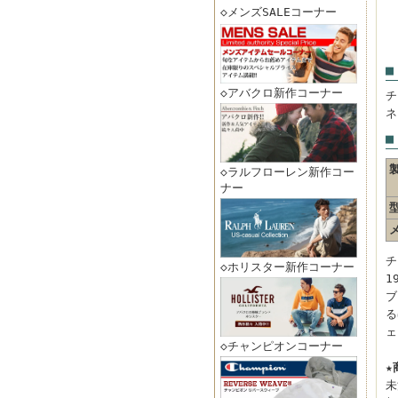
◇メンズSALEコーナー
■
◇アバクロ新作コーナー
チ
ネ
■
◇ラルフローレン新作コー
ナー
チ
◇ホリスター新作コーナー
1
ブ
る
ェ
◇チャンピオンコーナー
★
未