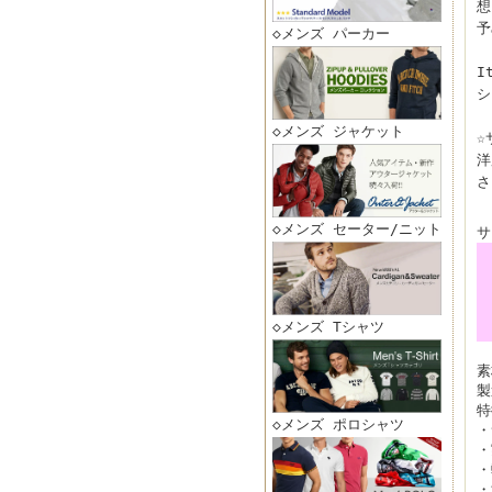
想
予
◇メンズ パーカー
I
シ
◇メンズ ジャケット
☆
洋
さ
◇メンズ セーター/ニット
サ
◇メンズ Tシャツ
素
製
特
◇メンズ ポロシャツ
・
・
・
・