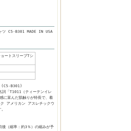
5-B301 MADE IN USA
 ショートスリーブTシ
C5-B301)
詞「T1011（ティーテンイレ
イ感に富んだ肌触りが特長で、着
ク アメリカン アスレチックウ
す。
前後（縮率：約3％）の縮みが予