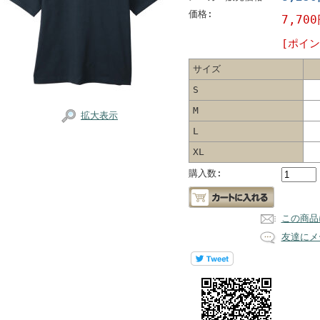
価格:
7,70
[ポイン
サイズ
S
M
拡大表示
L
XL
購入数:
この商品
友達にメ