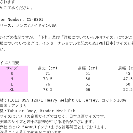
されます。
めご了承ください。
tem Number: C5-B301
リーズ: メンズ/メイドインUSA
サイズの表記ですが、「下札」及び「洋服についているJPNサイズ」にてお
服についていつタグは、インターナショナル表記のためJPN(日本)サイズ
い。
イズの目安
サイズ
身丈 (cm)
身幅 (cm)
肩幅 (c
S
71
51
45
M
73.5
56
47.5
L
76
61
50
XL
78.5
66
52.5
材：T1011 USA 12s/1 Heavy Weight OE Jersey、コットン100%
造国：アメリカ
徴：Tubular Body、Binder Neck Rib
サイズはアメリカ企画サイズではなく、日本企画サイズです。
実際のサイズと若干の誤差が生じる場合がございます。
弊社では±2.54cm(1インチ)までを許容範囲としております。
洗濯により若干の縮みがございます。