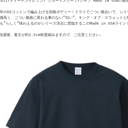
1011(ティーテンイレブン) ショートスリーブTシャツ MADE IN USAの無
年のUSコットンで編み上げる別格ボディー！ドライでごつい風合いで、シリ
感高く、ごつい風格に変わる事のない”匂い”。キング・オブ・スウェットと呼ば
も”らしく”味わえるのがシリーズ頂点に君臨するこのMade in USAライン
洗濯後、着丈が約2.5cm程度縮みますので、ご注意ください。