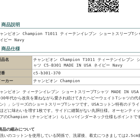
 商品説明
ャンピオン Champion T1011 ティーテンイレブン ショートスリーブTシャツ C
イビー Navy
 商品仕様
製品名
チャンピオン Champion T1011 ティーテンイレブン
ャツ C5-B301 MADE IN USA ネイビー Navy
型番
c5-b301-370
メーカー
チャンピオン Champion
ャンピオン ティーテンイレブン ショートスリーブTシャツ MADE IN USA (
930年代から改良を重ねながら愛され続けてきたヘビーウェイトTシャツの代名
ン）」シリーズのショートスリーブTシャツです。USAコットン特有のドラ
ほどに味わいを増す1枚です。サイドに縫製がない丸胴仕様。オーセンティッ
アのChampion（チャンピオン）らしいバインダーネック仕様もポイントで
商品の縮みについて
洗いのコットンを使用している関係で、洗濯後、着丈につきましては2.5cm