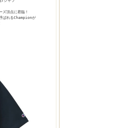
地Tシャツ
ーズ頂点に君臨！
れるChampionが
！