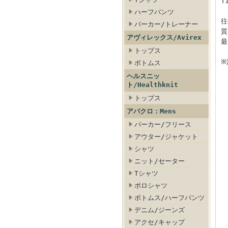
T
ハーフパンツ
往
パーカー/トレーナー
質
アヴィレックス/Avirex
最
トップス
※
ボトムス
ヘルスニッ
ト/Healthknit
トップス
アバクロ：Mens
パーカー/フリース
アウター/ジャケット
シャツ
ニット/セーター
Tシャツ
ポロシャツ
ボトムス/ハーフパンツ
デニム/ジーンズ
アクセ/キャップ