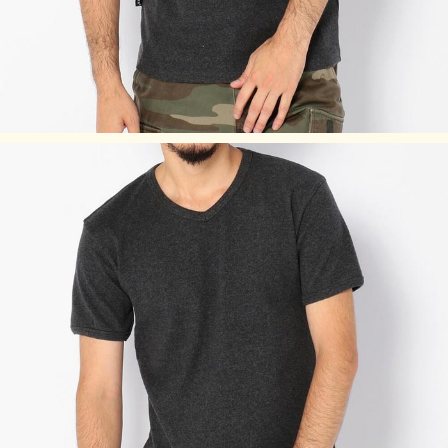
タンブラー乾燥は、お避け下さい。
生地の特性上、縮みやすいので、洗濯後は縦方向に引っ張
り、形を整えて干してください。
濃色は着用時の汗や摩擦により色落ちしますので、淡色物と
合わせての着用はお避けください。
素材の性質上、直射日光や蛍光灯の長時間照射により、色あ
せする恐れがあります。