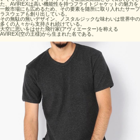
た、AVIREXは高い機能性を持つフライトジャケットの魅力を
サイズの目安
一般市場にも広めるため、その要素を随所に取り入れたサープ
サイズ
着丈 (cm)
肩幅 (cm)
身幅 (cm)
袖丈 (cm)
ラスウェアも創り出している。
その無駄の無いデザイン、ノスタルジックな味わいは世界中の
S
64
40
40
18
多くの人々から支持され続けている。
大空に思いをはせた飛行家(アヴィエーター)を称える
M
67
42
43
19
AVIREX(空の王様)から生まれた名である。
L
70
44
46
20
XL
74
46
49
21
■お使いのパソコンのモニターによって、実物商品とカラー
が異なって 見える場合があります。誠に申し訳ございませ
んが、ご理解下さいます様お願いいたします。
■サイズ表は、製品の生地や織りなどの特性により、多少の
誤差はございます。予めご了承ください。
品番:7834934008 6143501
ブランド:AVIREX
原産国:ベトナム製
素材:（本体）コットン 95% ポリウレタン 5%
洗濯表示:
中性洗剤(おしゃれ着洗剤)のご使用をおすすめします。
裏返してネットに入れてください。
プリント部分のつまみ洗いは、お避け下さい。
プリント部分へのアイロンは剥離の原因になりますのでお避
けください。アイロン使用時は、当て布を当ててください。