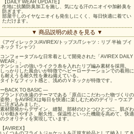
【DAILY WEAR UPDATE】
生地に抗菌防臭加工を施し、気になる汗のニオイや加齢臭を
防ぎます。
部屋干しのイヤなニオイも発生しにくく、毎日快適に着てい
ただけます。
コンフォータブルな日常着として開発した デイリーライン
▼ 商品説明の続きを見る ▼
「AVIREX DAILY WEAR」。
テンションの強いライクラ糸を入れたリブ編み素材を採用。
《アヴィレックス/AVIREX/トップス/Tシャツ：リブ 半袖 ブイ
しっかりした風合いが特徴でヘビーローテーションでの着用
ネック Tシャツ》
にも耐えうる耐久性を兼ね備えている。
タイトなフィット感が特徴です。
コンフォータブルな日常着として開発された「AVIREX DAILY
WEAR」。
※抗菌防臭加工は、すべての菌や臭いを除去したり抑えたり
テンションの強いライクラ糸を入れたリブ編み素材を採用。
するわけではありません。※濃色は着用時の汗や摩擦により
しっかりした風合いが特徴でヘビーローテーションでの着用に
色落ちしますので、淡色物と合わせての着用はお避け下さ
も耐えうる耐久性を兼ね備えている。
い。
タイトなフィット感と、浅めのＶネックが特徴です。
※洗濯の際はクリーニングネットに裏返しに入れてお洗い下
さい。
ーBACK TO BASIC ―
※全ての乾燥機具のご使用はお避け下さい。
ブランドの永遠のテーマである「原点にこだわった物づくりの
※生地の性質上、直射日光や蛍光灯の長時間照射により、色
姿勢」をAVIREXは毎日を快適に楽しむためのデイリ－ウエア
あせする恐れがあります。
に注ぎ込みました。
※生地の特性上、縮みやすいので、洗濯後は縦方向に引っ張
素材開発からデザイン、縫製、部材のひとつひとつに、肌ざわ
り、形を整えて干して下さい。
りや動きやすさ、耐久性、保温性といった機能を高めて、快適
※プリント部分へのアイロンは剥離の原因になりますのでお
のクオリティを実現しています。
避け下さい。
※アイロン使用時は、当て布を当てて下さい。
【AVIREX】
いくつものフライトジャケットを正規支給品として納入してき