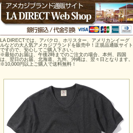
LA DIRECTでは、アバクロ、ホリスター、アメリカンイーグ
ルなどの大人気アメカジブランドを販売中！正規品通販サイト
ですので、安心してご購入下さい。
※最短のお届は、午後2時までのご注文の場合、本州、四国
は、翌日のお届、北海道、九州、沖縄は、翌々日となります。
※10,000円以上ご購入で送料無料！