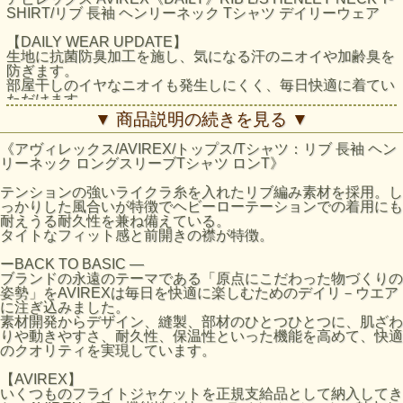
SHIRT/リブ 長袖 ヘンリーネック Tシャツ デイリーウェア
【DAILY WEAR UPDATE】
生地に抗菌防臭加工を施し、気になる汗のニオイや加齢臭を
防ぎます。
部屋干しのイヤなニオイも発生しにくく、毎日快適に着てい
ただけます。
▼ 商品説明の続きを見る ▼
テンションの強いライクラ糸を入れたリブ編み素材を採用。
しっかりした風合いが特徴でヘビーローテーションでの着用
《アヴィレックス/AVIREX/トップス/Tシャツ：リブ 長袖 ヘン
にも耐えうる耐久性を兼ね備えている。
リーネック ロングスリーブTシャツ ロンT》
タイトなフィット感と前開きの襟が特徴。
テンションの強いライクラ糸を入れたリブ編み素材を採用。し
※抗菌防臭加工は、すべての菌や臭いを除去したり抑えたり
っかりした風合いが特徴でヘビーローテーションでの着用にも
するわけではありません。※濃色は着用時の汗や摩擦により
耐えうる耐久性を兼ね備えている。
色落ちしますので、淡色物と合わせての着用はお避け下さ
タイトなフィット感と前開きの襟が特徴。
い。
※洗濯の際はクリーニングネットに裏返しに入れてお洗い下
ーBACK TO BASIC ―
さい。
ブランドの永遠のテーマである「原点にこだわった物づくりの
※全ての乾燥機具のご使用はお避け下さい。
姿勢」をAVIREXは毎日を快適に楽しむためのデイリ－ウエア
※生地の性質上、直射日光や蛍光灯の長時間照射により、色
に注ぎ込みました。
あせする恐れがあります。
素材開発からデザイン、縫製、部材のひとつひとつに、肌ざわ
※生地の特性上、縮みやすいので、洗濯後は縦方向に引っ張
りや動きやすさ、耐久性、保温性といった機能を高めて、快適
り、形を整えて干して下さい。
のクオリティを実現しています。
※プリント部分へのアイロンは剥離の原因になりますのでお
避け下さい。
【AVIREX】
※アイロン使用時は、当て布を当てて下さい。
いくつものフライトジャケットを正規支給品として納入してき