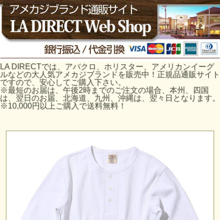
LA DIRECTでは、アバクロ、ホリスター、アメリカンイーグ
ルなどの大人気アメカジブランドを販売中！正規品通販サイト
ですので、安心してご購入下さい。
※最短のお届は、午後2時までのご注文の場合、本州、四国
は、翌日のお届、北海道、九州、沖縄は、翌々日となります。
※10,000円以上ご購入で送料無料！