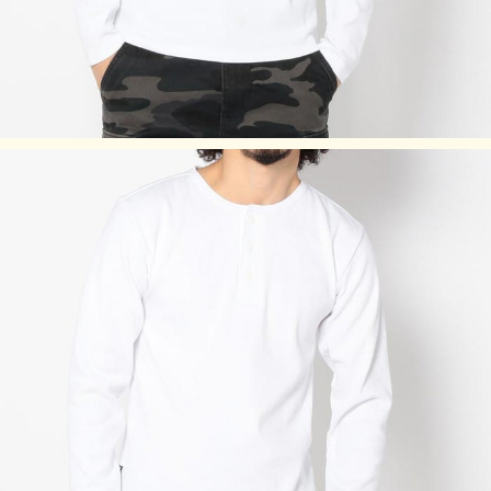
タンブラー乾燥は、お避け下さい。
生地の特性上、縮みやすいので、洗濯後は縦方向に引っ張
り、形を整えて干してください。
濃色は着用時の汗や摩擦により色落ちしますので、淡色物と
合わせての着用はお避けください。
素材の性質上、直射日光や蛍光灯の長時間照射により、色あ
せする恐れがあります。