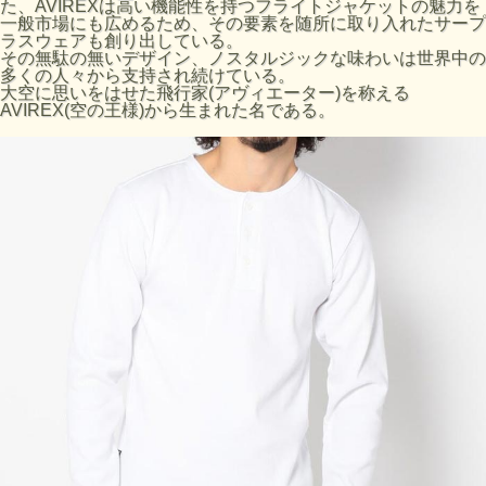
た、AVIREXは高い機能性を持つフライトジャケットの魅力を
一般市場にも広めるため、その要素を随所に取り入れたサープ
サイズの目安
ラスウェアも創り出している。
サイズ
着丈 (cm)
肩幅 (cm)
身幅 (cm)
袖丈 (cm)
その無駄の無いデザイン、ノスタルジックな味わいは世界中の
多くの人々から支持され続けている。
S
65
40
40
59
大空に思いをはせた飛行家(アヴィエーター)を称える
AVIREX(空の王様)から生まれた名である。
M
67
42
43
61
L
69
44
46
63
XL
72
46
49
65
■お使いのパソコンのモニターによって、実物商品とカラー
が異なって 見える場合があります。誠に申し訳ございませ
んが、ご理解下さいます様お願いいたします。
■サイズ表は、製品の生地や織りなどの特性により、多少の
誤差はございます。予めご了承ください。
品番:7835930014 6153482
ブランド:AVIREX
原産国 :ベトナム製
素材:（本体）コットン 95% ポリウレタン 5%
洗濯表示:
中性洗剤(おしゃれ着洗剤)のご使用をおすすめします。
裏返してネットに入れてください。
プリント部分のつまみ洗いは、お避け下さい。
プリント部分へのアイロンは剥離の原因になりますのでお避
けください。アイロン使用時は、当て布を当ててください。