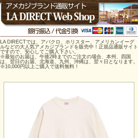
LA DIRECTでは、アバクロ、ホリスター、アメリカンイーグ
ルなどの大人気アメカジブランドを販売中！正規品通販サイト
ですので、安心してご購入下さい。
※最短のお届は、午後2時までのご注文の場合、本州、四国
は、翌日のお届、北海道、九州、沖縄は、翌々日となります。
※10,000円以上ご購入で送料無料！