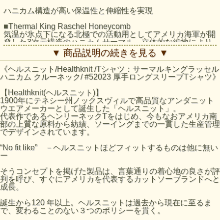
ハニカム構造が高い保温性と伸縮性を実現
■Thermal King Raschel Honeycomb
気温が氷点下になる北極での活動用としてアメリカ海軍が開
発した3次元構造のハニカムサーマル。立体的な編地により
体温を逃さず、高い吸水性により穏やかな天候でも室内でも
▼ 商品説明の続きを見る ▼
快適さを保ち続ける。当時のヴィンテージを解析し、特注し
た糸でしっかりとした素材に仕上げた。
《ヘルスニット/Healthknit /Tシャツ：サーマルキングラッセル
ハニカム クルーネック/ #52023 厚手ロングスリーブTシャツ》
■ディテール
縫い代の厚みを減らす4本針フラットシーマミシンで縫製。
【Healthknit(ヘルスニット)】
程よくゆとりのあるシルエットで、インナーとしてもトップ
1900年にテネシー州ノックスヴィルで高品質なアンダニット
スとしても着用できるサイズ感。ヴィンテージデザインのパ
ウエアメーカーとして誕生した「ヘルスニット」。
ッケージに入ることで、まるでデッドストックのような雰囲
代表作であるヘンリーネックTをはじめ、今もなおアメリカ南
気に仕上がっている。
部の上質な原料から紡績、ソーイングまでの一貫した生産管理
でデザインされています。
QUALITY：コットン100%
“No fit like” －ヘルスニットほどフィットするものは他に無い
SPEC
ー
Ｍ：着丈69.1cm / 肩幅44.5cm / 身幅53cm / 袖丈60.4cm
Ｌ：着丈71.1cm / 肩幅47cm / 身幅55.9cm / 袖丈61.6cm
そうコンセプトを掲げた製品は、言葉通りの着心地の良さが評
XL：着丈73.1cm / 肩幅49.5cm / 身幅58.8cm / 袖丈62.8cm
判を呼び、すぐにアメリカを代表するカットソーブランドへと
成長。
MODEL：H180 B88 W76 H95 着用サイズ：L
ITEM NUMBER 52023
誕生から120 年以上。ヘルスニットは過去から現在に至るま
で、変わることのない３つのポリシーを貫く。