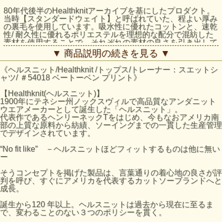
80年代後半のHealthknitアーカイブを基にしたプロダクト。
当時【スタンダードウェイト】と呼ばれていた、程よい厚み
の裏毛を使用しています。吸水性に優れたコットンと、速乾
性/ 耐久性に優れるポリエステルを理想的な配分で混紡した
素材を使用することで、それぞれの素材の良さを引き出して
います。
▼ 商品説明の続きを見る ▼
また裏側を起毛仕上げにすることで、気持ちよく柔らかな肌
当たりを実現しています。
《ヘルスニット/Healthknit /トップス/トレーナー：スエットシ
ャツ/ ＃54018 ベートーベン プリント》
ヴィンテージ市場で常に高値で取引されている、通称
『Three B'sスウェット』。
【Healthknit(ヘルスニット)】
偉大な音楽家であるBeethoven、Brahms、Bach、それぞれ
1900年にテネシー州ノックスヴィルで高品質なアンダニット
の頭文字が「B」であるためこの名称が付けられました。ヴ
ウエアメーカーとして誕生した「ヘルスニット」。
ィンテージ愛好家から高い人気を誇り、非常に高額で取引さ
代表作であるヘンリーネックTをはじめ、今もなおアメリカ南
れることでも有名です。ラグランのBODYに大きく入った染
部の上質な原料から紡績、ソーイングまでの一貫した生産管理
みこみプリントがヴィンテージ感を醸し出しています。
でデザインされています。
クラシカルなデザインのパック入りで、まるでデッドストッ
クを見つけたかのような喜びが味わえる製品です。
“No fit like” －ヘルスニットほどフィットするものは他に無い
ー
QUALITY：コットン50% ポリエステル50％
そうコンセプトを掲げた製品は、言葉通りの着心地の良さが評
SPEC
判を呼び、すぐにアメリカを代表するカットソーブランドへと
M：着丈68.5cm / 身幅56.6cm / 裄丈86.4cm
成長。
L：着丈70.5cm / 身幅59.7cm / 裄丈88.9cm
XL：着丈72.5cm / 身幅62.8cm / 裄丈91.4cm
誕生から120 年以上。ヘルスニットは過去から現在に至るま
で、変わることのない３つのポリシーを貫く。
Model