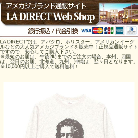
LA DIRECTでは、アバクロ、ホリスター、アメリカンイーグ
ルなどの大人気アメカジブランドを販売中！正規品通販サイト
ですので、安心してご購入下さい。
※最短のお届は、午後2時までのご注文の場合、本州、四国
は、翌日のお届、北海道、九州、沖縄は、翌々日となります。
※10,000円以上ご購入で送料無料！