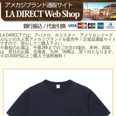
LA DIRECTでは、アバクロ、ホリスター、アメリカンイーグ
ルなどの大人気アメカジブランドを販売中！正規品通販サイト
ですので、安心してご購入下さい。
※最短のお届は、午後2時までのご注文の場合、本州、四国
は、翌日のお届、北海道、九州、沖縄は、翌々日となります。
※10,000円以上ご購入で送料無料！