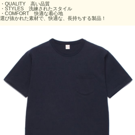
M
70.3
47
53.1
22.9
・QUALITY 高い品質
・STYLES 洗練されたスタイル
L
72.4
49.5
55.9
24.1
・COMFORT 快適な着心地
XL
74.5
52
58.7
25.3
選び抜かれた素材で、快適な、長持ちする製品！
・素材へのこだわり
選び抜かれたU.S.Cotton（米綿）を使用し、肌離れの良いド
ライな着心地を実現。
Open-End Yarn（空紡糸）と呼ばれる、空気を利用し遠心力
で紡績を行う糸を使用しており、繊維の間に空気を含むた
め、ふっくら感があり、ドライでざっくりした少し硬めの風
合いになるのが特徴。
・縫製へのこだわり
各部の縫製には『4本針フラットシーマ』と呼ばれる特殊な
ミシンを使用。
縫い代がフラットに仕上がるため肌当たりが良く、ソフトで
ストレスのない着心地を味わえます。