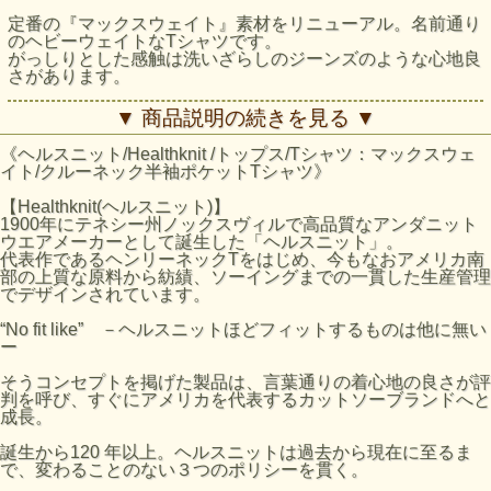
定番の『マックスウェイト』素材をリニューアル。名前通り
のヘビーウェイトなTシャツです。
がっしりとした感触は洗いざらしのジーンズのような心地良
さがあります。
糸にはU.S.コットンの空紡糸を使用しています。空紡糸は繊
▼ 商品説明の続きを見る ▼
維の中に空気が多く含まれ、吸湿性が高く速乾性に優れると
いう特徴があります。製品洗いで仕上げたことで、空紡糸独
《ヘルスニット/Healthknit /トップス/Tシャツ：マックスウェ
特のざらつきとドライ感を感じることができます。
イト/クルーネック半袖ポケットTシャツ》
厚手の素材に最適なクラシックフィットのシルエット。
【Healthknit(ヘルスニット)】
左脇に、織柄でさりげなくHealthknitロゴの入ったピスネー
1900年にテネシー州ノックスヴィルで高品質なアンダニット
ム付き。
ウエアメーカーとして誕生した「ヘルスニット」。
アクセントにもなるポケットの付いた、ベーシックなクルー
代表作であるヘンリーネックTをはじめ、今もなおアメリカ南
ネックTシャツです。
部の上質な原料から紡績、ソーイングまでの一貫した生産管理
でデザインされています。
ヘビーウェイト素材だからこそ、気兼ねなく何度も洗ってガ
シガシ使える一着。極厚の生地を使用しているため、1枚で
“No fit like” －ヘルスニットほどフィットするものは他に無い
も透けを気にせず着用できます。
ー
ITEM NUMBER 51021
そうコンセプトを掲げた製品は、言葉通りの着心地の良さが評
QUALITY：COTTON 100%
判を呼び、すぐにアメリカを代表するカットソーブランドへと
成長。
サイズの目安
誕生から120 年以上。ヘルスニットは過去から現在に至るま
サイズ
着丈 (cm)
肩幅 (cm)
身幅 (cm)
袖丈 (cm)
で、変わることのない３つのポリシーを貫く。