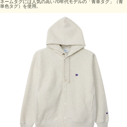
ネームタグには人気の高い70年代モデルの「青単タグ」（青
単色タグ）を使用。
素材：Reverse Weave 11.5oz Terry Fleece、本体: ットン
90% ポリエステル10%、リブ部分: コットン100%
製造国：カンボジア
特徴：Reverse Weave、Flatseamer、USA Grown Cotton、
Embroidery
・サイズはアメリカ企画サイズではなく、日本企画サイズで
す。
・実際のサイズと若干の誤差が生じる場合がございます。
・±2cmまでを許容範囲としております。
・洗濯により若干の縮みがございます。(詳細)
・モニタなどの環境によって、写真と実際の商品とは色が多
少異なる場合があります。