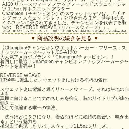
A120 リバースウィーブ スナップフーデッドスウェットシャ
ツ 11.5oz 厚手スエット アウター
Champion（チャンピオン）のスウェットシャツは、「ザ キ
ング オブ スウェットシャツ」と評されるほど、世界中の多
くのファンに愛されてきました。チャンピオンを代表する製
法の「REVERSE WEAVE（リバースウィーブ）」。
洗うほどにタフになり、着こむほどに独特の風合いや味が出
る裏起毛素材を使用した「REVERSE WEAVE 11.5oz. Terry
▼ 商品説明の続きを見る ▼
Fleece（リバースウィーブ 11.5オンス テリーフリース）」
シリーズのスナップフーデッドスウェットシャツです。
《Champion/チャンピオン/スエット/パーカー・フリース：ス
コットン素材は環境に配慮して生産されたサステナブルなア
ナップパーカージャケット/C3-A120》
メリカ綿を100%使用。本来は縦方向に使われる生地を横方
大人気アメカジブランド「Champion/チャンピオン」！
向に使用する「REVERSE WEAVE」製法によって縦の生地
着回しに最適！Champion チャンピオンスナップパーカージャ
の縮みを防ぐと同時に、両脇に「EXPANSION
ケットを販売中！
GUSSET（エクスパンションガゼット）」を付けることで
横の縮みへの影響を少なくし、動きやすさに配慮していま
REVERSE WEAVE
す。オーセンティックなシルエットで、ネームタグには
1934年に誕生したスウェット史における不朽の名作
1970年代モデルの「青単タグ」（青単色タグ）を採用。
スウェット史に燦然と輝くリバースウィーブ。それは生地の向
きを
サイズの目安
真横に向けることで丈のちじみを抑え、脇のサイドリブが体の
サイズ
身丈 (cm)
身幅 (cm)
肩幅 (cm)
袖丈 (cm)
動きに
応じて伸縮する唯一の製法。
M
65
55
43
62.5
「洗うほどにタフになり、着込むほどに独特の風合い・味が出
L
68
57
45
64.5
る」という魅力を
XL
71
59
47
66.5
極限まで再現したリバースウィーブ11.5ozシリーズ。