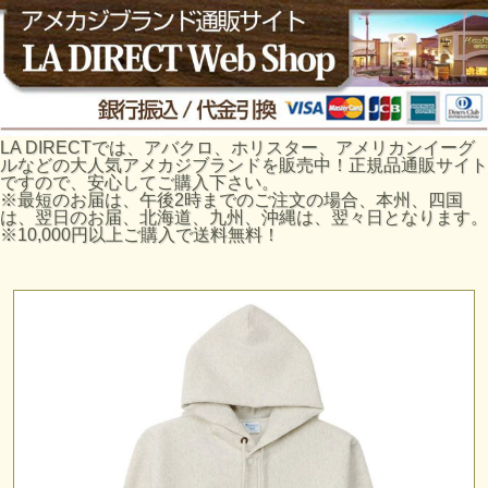
LA DIRECTでは、アバクロ、ホリスター、アメリカンイーグ
ルなどの大人気アメカジブランドを販売中！正規品通販サイト
ですので、安心してご購入下さい。
※最短のお届は、午後2時までのご注文の場合、本州、四国
は、翌日のお届、北海道、九州、沖縄は、翌々日となります。
※10,000円以上ご購入で送料無料！