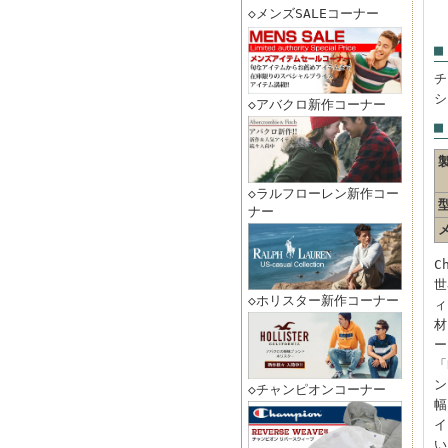
◇メンズSALEコーナー
■
チ
シ
◇アバクロ新作コーナー
■
◇ラルフローレン新作コー
ナー
C
世
◇ホリスター新作コーナー
ィ
材
ー
「
ン
◇チャンピオンコーナー
幅
イ
い