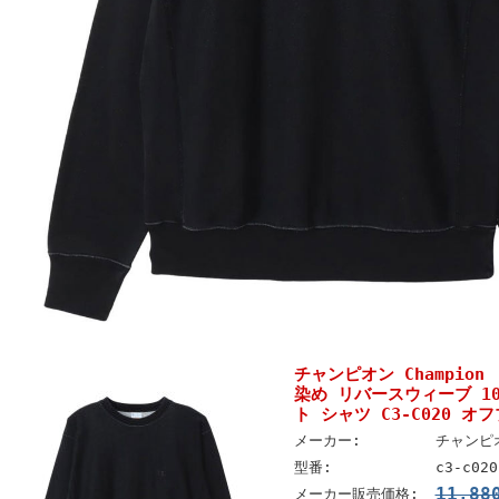
チャンピオン Champio
染め リバースウィーブ 1
ト シャツ C3-C020 オ
メーカー:
チャンピオ
型番:
c3-c020
11,8
メーカー販売価格: