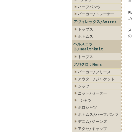
着
ハーフパンツ
R
パーカー/トレーナー
1
アヴィレックス/Avirex
トップス
ス
の
ボトムス
ヘルスニッ
ト/Healthknit
トップス
アバクロ：Mens
パーカー/フリース
アウター/ジャケット
シャツ
ニット/セーター
Tシャツ
ポロシャツ
ボトムス/ハーフパンツ
デニム/ジーンズ
アクセ/キャップ