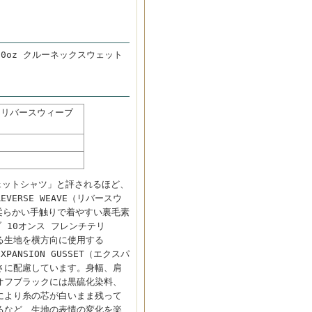
10oz クルーネックスウェット
め リバースウィーブ
ウェットシャツ」と評されるほど、
RSE WEAVE（リバースウ
柔らかい手触りで着やすい裏毛素
ーブ 10オンス フレンチテリ
る生地を横方向に使用する
ANSION GUSSET（エクスパ
さに配慮しています。身幅、肩
オフブラックには黒硫化染料、
により糸の芯が白いまま残って
るなど、生地の表情の変化を楽