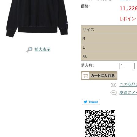
価格:
11,22
[ポイン
サイズ
M
L
拡大表示
XL
購入数:
この商品
友達にメ