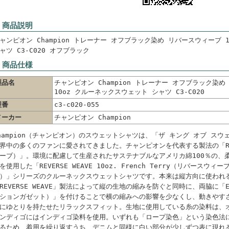
 商品説明
ャンピオン Champion トレーナー オフブラック染め リバースウィーブ 
ャツ C3-C020 オフブラック
 商品仕様
製品名
チャンピオン Champion トレーナー オフブラック染
10oz クルーネックスウェット シャツ C3-C020
型番
c3-c020-055
メーカー
チャンピオン Champion
hampion（チャンピオン）のスウェットシャツは、「ザ キング オブ ス
界中の多くのファンに愛されてきました。チャンピオンを代表する製法の「REVE
ーブ）」。環境に配慮して生産されたサステナブルなアメリカ綿100％の、
を使用した「REVERSE WEAVE 10oz. French Terry（リバースウィ
）」シリーズのクルーネックスウェットシャツです。本来は縦方向に使われ
REVERSE WEAVE」製法によって縦の生地の縮みを防ぐと同時に、両脇に「EXP
ションガゼット）」を付けることで横の縮みへの影響を少なくし、動きやす
にゆとりを持たせたリラックスフィット。生地に使用している糸の染料は、
ンディゴにはインディゴ染料を使用。いずれも「ロープ染色」という染色法
るため、着用を繰り返すうち、デニムと同様に白い部分が少しずつ表に現れ