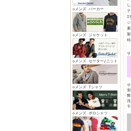
し
◇メンズ パーカー
テ
I
シ
素
製
◇メンズ ジャケット
特
サ
◇メンズ セーター/ニット
サ
◇メンズ Tシャツ
実
弊
洗
モ
◇メンズ ポロシャツ