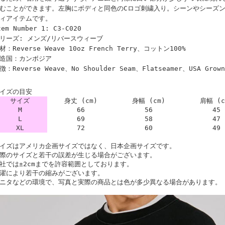
むことができます。左胸にボディと同色のCロゴ刺繍入り。シーンやシーズ
ィアイテムです。
tem Number 1: C3-C020
リーズ: メンズ/リバースウィーブ
材：Reverse Weave 10oz French Terry、コットン100%
造国：カンボジア
徴：Reverse Weave、No Shoulder Seam、Flatseamer、USA Grown
イズの目安
サイズ
身丈 (cm)
身幅 (cm)
肩幅 (c
M
66
56
45
L
69
58
47
XL
72
60
49
イズはアメリカ企画サイズではなく、日本企画サイズです。
際のサイズと若干の誤差が生じる場合がございます。
社では±2cmまでを許容範囲としております。
濯により若干の縮みがございます。
ニタなどの環境で、写真と実際の商品とは色が多少異なる場合があります。