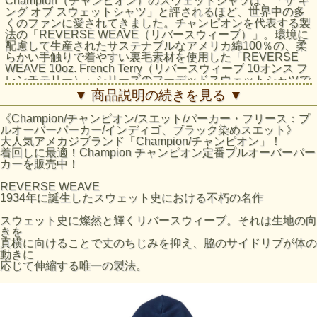
Champion（チャンピオン）のスウェットシャツは、「ザ キ
ング オブ スウェットシャツ」と評されるほど、世界中の多
くのファンに愛されてきました。チャンピオンを代表する製
法の「REVERSE WEAVE（リバースウィーブ）」。環境に
配慮して生産されたサステナブルなアメリカ綿100％の、柔
らかい手触りで着やすい裏毛素材を使用した「REVERSE
WEAVE 10oz. French Terry（リバースウィーブ 10オンス フ
レンチテリー）」シリーズのフーデッドスウェットシャツで
す。本来は縦方向に使われる生地を横方向に使用する
▼ 商品説明の続きを見る ▼
「REVERSE WEAVE」製法によって縦の生地の縮みを防ぐ
と同時に、両脇に「EXPANSION GUSSET（エクスパンシ
《Champion/チャンピオン/スエット/パーカー・フリース：プ
ョンガゼット）」を付けることで横の縮みへの影響を少なく
ルオーバーパーカー/インディゴ、ブラック染めスエット》
し、動きやすさに配慮しています。身幅、肩幅にゆとりを持
大人気アメカジブランド「Champion/チャンピオン」！
たせたリラックスフィット。生地に使用している糸の染料
着回しに最適！Champion チャンピオン定番プルオーバーパー
は、オフブラックには黒硫化染料、インディゴにはインディ
カーを販売中！
ゴ染料を使用。いずれも「ロープ染色」という染色法により
糸の芯が白いまま残っているため、着用を繰り返すうち、デ
REVERSE WEAVE
ニムと同様に白い部分が少しずつ表に現れるなど、生地の表
1934年に誕生したスウェット史における不朽の名作
情の変化を楽しむことができます。左胸にボディと同色のC
ロゴ刺繍入り。シーンやシーズンを選ばず着用できるユーテ
スウェット史に燦然と輝くリバースウィーブ。それは生地の向
ィリティアイテムです。
きを
Item Number: C3-C110
真横に向けることで丈のちじみを抑え、脇のサイドリブが体の
シリーズ: メンズ/リバースウィーブ
動きに
素材：Reverse Weave 10oz French Terry、コットン100%
応じて伸縮する唯一の製法。
製造国：カンボジア
特徴：Reverse Weave、No Shoulder Seam、Flatseamer、
USA Grown Cotton、Embroidery