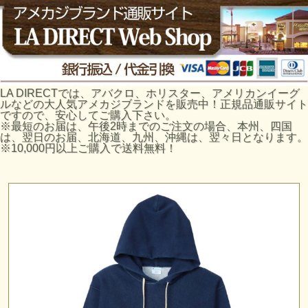
LA DIRECTでは、アバクロ、ホリスター、アメリカンイーグ
ルなどの大人気アメカジブランドを販売中！正規品通販サイト
ですので、安心してご購入下さい。
※最短のお届は、午後2時までのご注文の場合、本州、四国
は、翌日のお届、北海道、九州、沖縄は、翌々日となります。
※10,000円以上ご購入で送料無料！