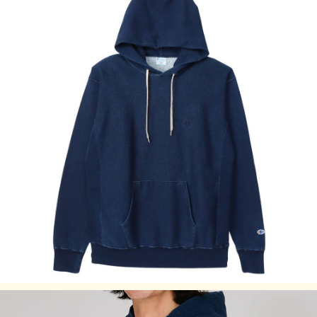
サイズの目安
サイズ
身丈 (cm)
身幅 (cm)
肩幅 (cm)
袖丈 (cm)
M
66
56
45
61.5
L
69
58
47
63.5
XL
72
60
49
65.5
サイズはアメリカ企画サイズではなく、日本企画サイズで
す。
実際のサイズと若干の誤差が生じる場合がございます。
弊社では±2cmまでを許容範囲としております。
洗濯により若干の縮みがございます。
モニタなどの環境で、写真と実際の商品とは色が多少異なる
場合があります。