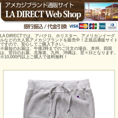
LA DIRECTでは、アバクロ、ホリスター、アメリカンイーグ
ルなどの大人気アメカジブランドを販売中！正規品通販サイト
ですので、安心してご購入下さい。
※最短のお届は、午後2時までのご注文の場合、本州、四国
は、翌日のお届、北海道、九州、沖縄は、翌々日となります。
※10,000円以上ご購入で送料無料！