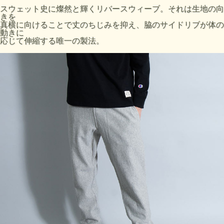
サ
前股
渡り
きで
スト
股下
のウ
の目
スウェット史に燦然と輝くリバースウィーブ。それは生地の向
イ
上
幅
の裾
の目
(cm)
エス
安
きを
ズ
(cm)
(cm)
口幅
安
ト幅
(cm)
真横に向けることで丈のちじみを抑え、脇のサイドリブが体の
(cm)
(cm)
(cm)
動きに
応じて伸縮する唯一の製法。
165-
M
30
67
39
30
17
76-84
175
175-
L
31
69
41
31
17.5
84-94
185
94-
175-
XL
32
71
43
32
18
104
185
・ウエスト、裾はゴム使用。幅×2で周の長さ
・股の付け根部分から、2.5cm下で渡り幅を測っています。
・ウエスト、身長の目安はＪＩＳ規格によるものです。
・実際のサイズと若干の誤差が生じる場合がございます。
・±2cmまでを許容範囲としております。
・洗濯により若干の縮みがございます
・モニタなどの環境によって、写真と実際の商品とは色が多
少異なる場合があります。