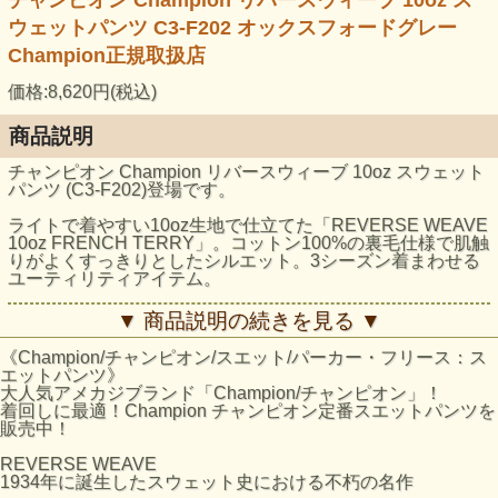
ウェットパンツ C3-F202 オックスフォードグレー
Champion正規取扱店
価格:8,620円(税込)
商品説明
チャンピオン Champion リバースウィーブ 10oz スウェット
パンツ (C3-F202)登場です。
ライトで着やすい10oz生地で仕立てた「REVERSE WEAVE
10oz FRENCH TERRY」。コットン100%の裏毛仕様で肌触
りがよくすっきりとしたシルエット。3シーズン着まわせる
ユーティリティアイテム。
素材10oz 裏毛( コットン100% )
▼ 商品説明の続きを見る ▼
製造国中国
特徴1938年にChampionが特許を取得し、キングオブスウェ
《Champion/チャンピオン/スエット/パーカー・フリース：ス
ットと呼ばれる契機となった リバースウィーブ製法
エットパンツ》
クロッチ部はガゼットリブ仕様
大人気アメカジブランド「Champion/チャンピオン」！
ポケットから下はサイドシーム無し
着回しに最適！Champion チャンピオン定番スエットパンツを
裾リブ仕様
販売中！
サイズの目安
REVERSE WEAVE
平置
1934年に誕生したスウェット史における不朽の名作
平置
ウエ
きで
身長