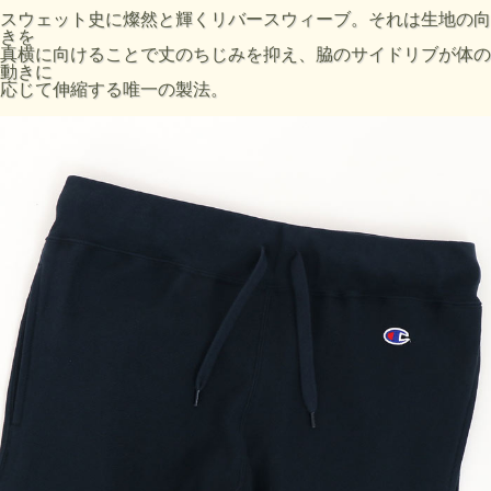
サ
前股
渡り
きで
スト
股下
のウ
の目
スウェット史に燦然と輝くリバースウィーブ。それは生地の向
イ
上
幅
の裾
の目
(cm)
エス
安
きを
ズ
(cm)
(cm)
口幅
安
ト幅
(cm)
真横に向けることで丈のちじみを抑え、脇のサイドリブが体の
(cm)
(cm)
(cm)
動きに
応じて伸縮する唯一の製法。
165-
M
30
67
39
30
17
76-84
175
175-
L
31
69
41
31
17.5
84-94
185
94-
175-
XL
32
71
43
32
18
104
185
・ウエスト、裾はゴム使用。幅×2で周の長さ
・股の付け根部分から、2.5cm下で渡り幅を測っています。
・ウエスト、身長の目安はＪＩＳ規格によるものです。
・実際のサイズと若干の誤差が生じる場合がございます。
・±2cmまでを許容範囲としております。
・洗濯により若干の縮みがございます
・モニタなどの環境によって、写真と実際の商品とは色が多
少異なる場合があります。