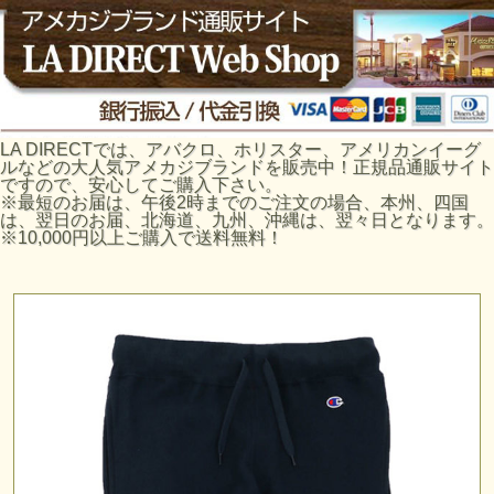
LA DIRECTでは、アバクロ、ホリスター、アメリカンイーグ
ルなどの大人気アメカジブランドを販売中！正規品通販サイト
ですので、安心してご購入下さい。
※最短のお届は、午後2時までのご注文の場合、本州、四国
は、翌日のお届、北海道、九州、沖縄は、翌々日となります。
※10,000円以上ご購入で送料無料！