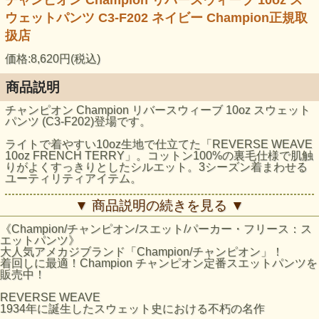
ウェットパンツ C3-F202 ネイビー Champion正規取
扱店
価格:8,620円(税込)
商品説明
チャンピオン Champion リバースウィーブ 10oz スウェット
パンツ (C3-F202)登場です。
ライトで着やすい10oz生地で仕立てた「REVERSE WEAVE
10oz FRENCH TERRY」。コットン100%の裏毛仕様で肌触
りがよくすっきりとしたシルエット。3シーズン着まわせる
ユーティリティアイテム。
素材10oz 裏毛( コットン100% )
▼ 商品説明の続きを見る ▼
製造国中国
特徴1938年にChampionが特許を取得し、キングオブスウェ
《Champion/チャンピオン/スエット/パーカー・フリース：ス
ットと呼ばれる契機となった リバースウィーブ製法
エットパンツ》
クロッチ部はガゼットリブ仕様
大人気アメカジブランド「Champion/チャンピオン」！
ポケットから下はサイドシーム無し
着回しに最適！Champion チャンピオン定番スエットパンツを
裾リブ仕様
販売中！
サイズの目安
REVERSE WEAVE
平置
1934年に誕生したスウェット史における不朽の名作
平置
ウエ
きで
身長