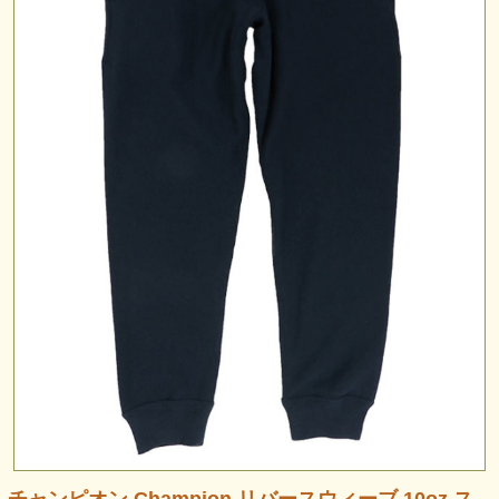
チャンピオン Champion リバースウィーブ 10oz ス