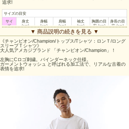
追求!
サイズの目安
サイ
身丈
身幅
肩幅
袖丈
胸囲の目
身長の目
ズ
(cm)
(cm)
(cm)
(cm)
安 (cm)
安 (cm)
▼ 商品説明の続きを見る ▼
S
64
48
42
57
80-88
155-165
《チャンピオン/Champion/トップス/Tシャツ：ロンＴ/ロング
M
67
50
44
59
88-96
165-175
スリーブＴシャツ》
L
70
55
46
61
96-104
175-185
大人気アメカジブランド 「チャンピオン/Champion」！
XL
73
54
48
63
104-112
175-185
左胸にCロゴ刺繍。バインダーネック仕様。
ガーメントウォッシュ と呼ばれる加工法で、リアルな古着の
表情を追求!
・M/L/XLのサイズはアメリカサイズではなく、日本サイズで
す。
・身長の目安は日本規格(ＪＩＳ規格)によるものです。
・実際のサイズと若干の誤差が生じる場合がございます。
・±2cmまでを許容範囲としております。
・洗濯により若干の縮みがございます。(詳細)
素材： 26s/1 天竺（コットン100%）
製造国：中国
生地の厚さ：厚手Tシャツ
特徴：チャンピオン Tシャツ 前身頃にChampion(チャンピオ
ン）ロゴプリント
ガーメントウォッシュ と呼ばれる加工法で、リアルな古着