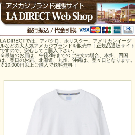
LA DIRECTでは、アバクロ、ホリスター、アメリカンイーグ
ルなどの大人気アメカジブランドを販売中！正規品通販サイト
ですので、安心してご購入下さい。
※最短のお届は、午後2時までのご注文の場合、本州、四国
は、翌日のお届、北海道、九州、沖縄は、翌々日となります。
※10,000円以上ご購入で送料無料！