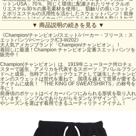
ットンUSA」70％、同じく環境に配慮されたリサイクルポ
リエステル30％の裏毛素材を使用し、肌触りの良いコットン
とポリエステルの汎用性を活かしたスウェットパンツ！前身
頃のポケットはベイカーパンツにみられる形状を取り入れて
います。シンプルでありながらモダンなデザインで、シーン
▼ 商品説明の続きを見る ▼
やシーズンを選ばず着用できるユーティリティアイテム！
《Champion/チャンピオン/スエット/パーカー・フリース：ス
素材CVC French Terry
エットパンツ/ベーシック/C3-W202》
本体: コットン70% ポリエステル30%
大人気アメカジブランド「Champion/チャンピオン」！
リブ部分: コットン95% ポリウレタン5%
着回しに最適！Champion チャンピオン定番スエットパンツを
製造国中国
販売中！
特徴ヒップパッチポケット
リサイクルポリエステル使用
Champion(チャンピオン）は、1919年ニューヨーク州ロチェ
Cotton USA使用
スターで誕生、アメリカを代表するスポーツ・アパレルブラン
ドへと成長。当時アスレチックウェアとして誕生したチャンピ
サイズの目安
オンのスウェットは世代を重ねて、国境を越えて世界が愛する
サイズ /Mサイズ / Lサイズ / XLサイズ
アイテムに成長！「THE KING OF SWEATSHIRTS」の称号を
前股上(cm)/ 31 /32 / 33 /
手に！
股下(cm)/ 70 / 72 / 74 /
前身頃のポケットはベイカーパンツにみられる形状を取り入れ
ウエスト幅 (cm) / 36 / 38 / 40 /
ています。シンプルでありながらモダンなデザインで、シーン
渡り幅 (cm) / 31 / 32/ 33
やシーズンを選ばず着用できるユーティリティアイテム！
裾口幅 (cm) / 12 / 13 / 14
ウエストの目安 (cm) 76-84 / 84-94 / 94-104
身長の目安 (cm) 165-175 / 175-185 / 175-185
サイズはアメリカ企画サイズではなく、日本企画サイズで
す。
サイズの目安値は日本規格(ＪＩＳ規格)によるものです。