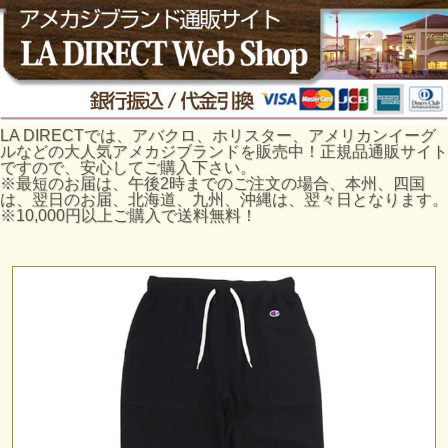
LA DIRECTでは、アバクロ、ホリスター、アメリカンイーグ
ルなどの大人気アメカジブランドを販売中！正規品通販サイト
ですので、安心してご購入下さい。
※最短のお届は、午後2時までのご注文の場合、本州、四国
は、翌日のお届、北海道、九州、沖縄は、翌々日となります。
※10,000円以上ご購入で送料無料！