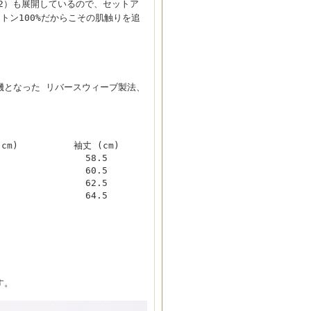
02）も展開しているので、セットア
トン100%だからこその肌触りを追
契機となった リバースウィーブ製法、
cm)
袖丈 (cm)
3
58.5
5
60.5
7
62.5
9
64.5
す。