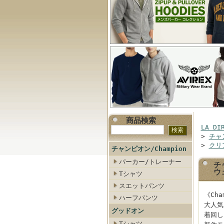
商品検索
LA DI
>
チャン
>
クリ
チャンピオン/Champion
パーカー/トレーナー
チ
ウ
Tシャツ
スエットパンツ
《Ch
ハーフパンツ
大人気
グッドオン
着回し
Tシャツ