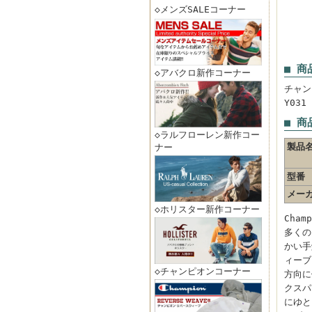
◇メンズSALEコーナー
■ 商
◇アバクロ新作コーナー
チャン
Y03
■ 商
◇ラルフローレン新作コー
製品
ナー
型番
メー
◇ホリスター新作コーナー
Cha
多くの
かい手
ィーブ
◇チャンピオンコーナー
方向に
クスパ
にゆと