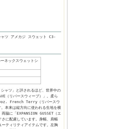
ャツ アメカジ スウェット C3-
クルーネックスウェットシ
ク
ットシャツ」と評されるほど、世界中の
AVE（リバースウィーブ）」。柔ら
. French Terry（リバースウ
す。本来は縦方向に使われる生地を横
に「EXPANSION GUSSET（エ
すさに配慮しています。身幅、肩幅
ユーティリティアイテムです。左胸