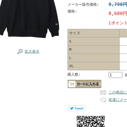
9,790
メーカー販売価格:
価格:
8,680
[ポイン
サイズ
S
M
拡大表示
L
XL
購入数:
この商品に
友達にメー