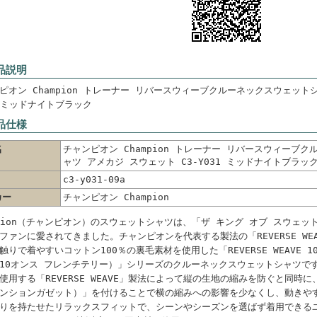
品説明
ピオン Champion トレーナー リバースウィーブクルーネックスウェットシ
1 ミッドナイトブラック
品仕様
名
チャンピオン Champion トレーナー リバースウィーブ
ャツ アメカジ スウェット C3-Y031 ミッドナイトブラッ
c3-y031-09a
カー
チャンピオン Champion
mpion（チャンピオン）のスウェットシャツは、「ザ キング オブ スウェ
ファンに愛されてきました。チャンピオンを代表する製法の「REVERSE WE
触りで着やすいコットン100％の裏毛素材を使用した「REVERSE WEAVE 10oz
10オンス フレンチテリー）」シリーズのクルーネックスウェットシャツで
使用する「REVERSE WEAVE」製法によって縦の生地の縮みを防ぐと同時に、両脇
ンションガゼット）」を付けることで横の縮みへの影響を少なくし、動きや
りを持たせたリラックスフィットで、シーンやシーズンを選ばず着用できる