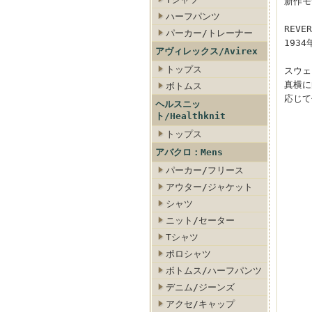
新作モ
ハーフパンツ
REVER
パーカー/トレーナー
193
アヴィレックス/Avirex
トップス
スウェ
真横に
ボトムス
応じて
ヘルスニッ
ト/Healthknit
トップス
アバクロ：Mens
パーカー/フリース
アウター/ジャケット
シャツ
ニット/セーター
Tシャツ
ポロシャツ
ボトムス/ハーフパンツ
デニム/ジーンズ
アクセ/キャップ