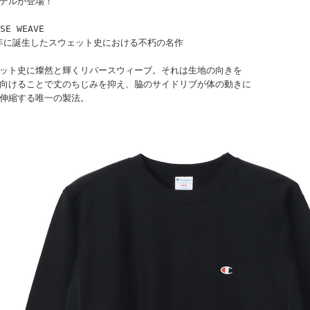
デルが登場！
SE WEAVE
4年に誕生したスウェット史における不朽の名作
ット史に燦然と輝くリバースウィーブ。それは生地の向きを
向けることで丈のちじみを抑え、脇のサイドリブが体の動きに
伸縮する唯一の製法。