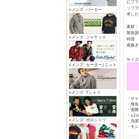
にブラ
ップで
◇メンズ パーカー
求した
素材： 
製造国
◇メンズ ジャケット
特徴 
肩接ぎ
サイズ
◇メンズ セーター/ニット
◇メンズ Tシャツ
・サイ
・身長
・実際
・±2
◇メンズ ポロシャツ
・洗濯
・モニ