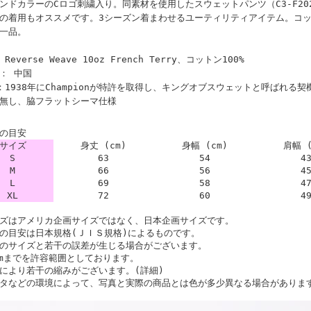
ンドカラーのCロゴ刺繍入り。同素材を使用したスウェットパンツ（C3-F2
の着用もオススメです。3シーズン着まわせるユーティリティアイテム。コッ
一品。
Reverse Weave 10oz French Terry、コットン100%
： 中国
：1938年にChampionが特許を取得し、キングオブスウェットと呼ばれる
無し、脇フラットシーマ仕様
の目安
サイズ
身丈 (cm)
身幅 (cm)
肩幅 (
S
63
54
4
M
66
56
4
L
69
58
4
XL
72
60
4
ズはアメリカ企画サイズではなく、日本企画サイズです。
の目安は日本規格(ＪＩＳ規格)によるものです。
のサイズと若干の誤差が生じる場合がございます。
cmまでを許容範囲としております。
により若干の縮みがございます。(詳細)
タなどの環境によって、写真と実際の商品とは色が多少異なる場合がありま