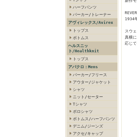
新作モ
ハーフパンツ
REVER
パーカー/トレーナー
193
アヴィレックス/Avirex
トップス
スウェ
真横に
ボトムス
応じて
ヘルスニッ
ト/Healthknit
トップス
アバクロ：Mens
パーカー/フリース
アウター/ジャケット
シャツ
ニット/セーター
Tシャツ
ポロシャツ
ボトムス/ハーフパンツ
デニム/ジーンズ
アクセ/キャップ