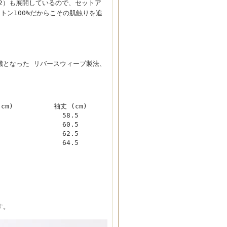
02）も展開しているので、セットア
トン100%だからこその肌触りを追
契機となった リバースウィーブ製法、
cm)
袖丈 (cm)
3
58.5
5
60.5
7
62.5
9
64.5
す。