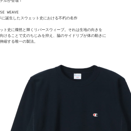
デルが登場！
SE WEAVE
4年に誕生したスウェット史における不朽の名作
ット史に燦然と輝くリバースウィーブ。それは生地の向きを
向けることで丈のちじみを抑え、脇のサイドリブが体の動きに
伸縮する唯一の製法。