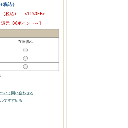
円(税込)
円
(税込) <11%OFF>
ト還元 86ポイント～]
在庫切れ
個
ついて問い合わせる
ルですすめる