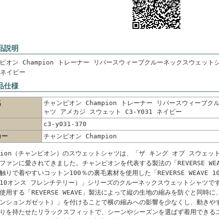
品説明
ピオン Champion トレーナー リバースウィーブクルーネックスウェットシ
1 ネイビー
品仕様
名
チャンピオン Champion トレーナー リバースウィーブ
ャツ アメカジ スウェット C3-Y031 ネイビー
c3-y031-370
カー
チャンピオン Champion
mpion（チャンピオン）のスウェットシャツは、「ザ キング オブ スウェ
ファンに愛されてきました。チャンピオンを代表する製法の「REVERSE WE
触りで着やすいコットン100％の裏毛素材を使用した「REVERSE WEAVE 10oz
10オンス フレンチテリー）」シリーズのクルーネックスウェットシャツで
使用する「REVERSE WEAVE」製法によって縦の生地の縮みを防ぐと同時に、両脇
ンションガゼット）」を付けることで横の縮みへの影響を少なくし、動きや
りを持たせたリラックスフィットで、シーンやシーズンを選ばず着用できる