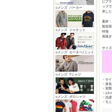
にブラ
ップで
◇メンズ パーカー
求した
素材： 
製造国
◇メンズ ジャケット
特徴 
肩接ぎ
サイズ
◇メンズ セーター/ニット
◇メンズ Tシャツ
・サイ
・身長
・実際
・±2
◇メンズ ポロシャツ
・洗濯
・モニ