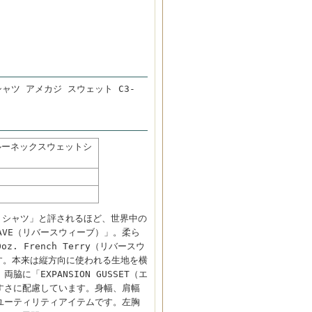
ャツ アメカジ スウェット C3-
クルーネックスウェットシ
ットシャツ」と評されるほど、世界中の
AVE（リバースウィーブ）」。柔ら
. French Terry（リバースウ
す。本来は縦方向に使われる生地を横
に「EXPANSION GUSSET（エ
すさに配慮しています。身幅、肩幅
ユーティリティアイテムです。左胸