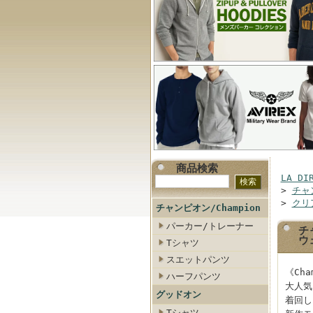
商品検索
LA DI
>
チャン
>
クリ
チャンピオン/Champion
パーカー/トレーナー
チ
ウ
Tシャツ
スエットパンツ
《Ch
ハーフパンツ
大人気
グッドオン
着回し
Tシャツ