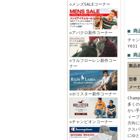
◇メンズSALEコーナー
■ 商
◇アバクロ新作コーナー
チャン
Y03
■ 商
◇ラルフローレン新作コー
製品
ナー
型番
メー
◇ホリスター新作コーナー
Cha
多くの
かい手
ィーブ
◇チャンピオンコーナー
方向に
クスパ
にゆと