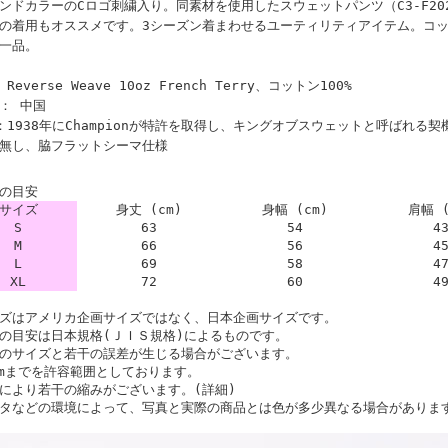
ンドカラーのCロゴ刺繍入り。同素材を使用したスウェットパンツ（C3-F2
の着用もオススメです。3シーズン着まわせるユーティリティアイテム。コッ
一品。
Reverse Weave 10oz French Terry、コットン100%
： 中国
：1938年にChampionが特許を取得し、キングオブスウェットと呼ばれる
無し、脇フラットシーマ仕様
の目安
サイズ
身丈 (cm)
身幅 (cm)
肩幅 (
S
63
54
4
M
66
56
4
L
69
58
4
XL
72
60
4
ズはアメリカ企画サイズではなく、日本企画サイズです。
の目安は日本規格(ＪＩＳ規格)によるものです。
のサイズと若干の誤差が生じる場合がございます。
cmまでを許容範囲としております。
により若干の縮みがございます。(詳細)
タなどの環境によって、写真と実際の商品とは色が多少異なる場合がありま