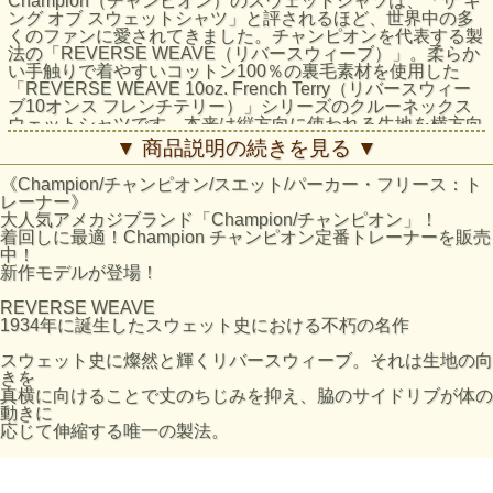
Champion（チャンピオン）のスウェットシャツは、「ザ キ
ング オブ スウェットシャツ」と評されるほど、世界中の多
くのファンに愛されてきました。チャンピオンを代表する製
法の「REVERSE WEAVE（リバースウィーブ）」。柔らか
い手触りで着やすいコットン100％の裏毛素材を使用した
「REVERSE WEAVE 10oz. French Terry（リバースウィー
ブ10オンス フレンチテリー）」シリーズのクルーネックス
ウェットシャツです。本来は縦方向に使われる生地を横方向
に使用する「REVERSE WEAVE」製法によって縦の生地の
▼ 商品説明の続きを見る ▼
縮みを防ぐと同時に、両脇に「EXPANSION GUSSET（エ
クスパンションガゼット）」を付けることで横の縮みへの影
《Champion/チャンピオン/スエット/パーカー・フリース：ト
響を少なくし、動きやすさに配慮しています。身幅、肩幅に
レーナー》
ゆとりを持たせたリラックスフィットで、シーンやシーズン
大人気アメカジブランド「Champion/チャンピオン」！
を選ばず着用できるユーティリティアイテムです。左胸にブ
着回しに最適！Champion チャンピオン定番トレーナーを販売
ランドカラーのCロゴ刺繍入り。同素材を使用したスウェッ
中！
トパンツ（C3-F202）も展開しているので、セットアップで
新作モデルが登場！
の着用もオススメです。3シーズン着まわせるユーティリテ
ィアイテム。コットン100%だからこその肌触りを追求した
REVERSE WEAVE
一品。
1934年に誕生したスウェット史における不朽の名作
素材： Reverse Weave 10oz French Terry、コットン100%
スウェット史に燦然と輝くリバースウィーブ。それは生地の向
製造国： 中国
きを
特徴 ：1938年にChampionが特許を取得し、キングオブスウ
真横に向けることで丈のちじみを抑え、脇のサイドリブが体の
ェットと呼ばれる契機となった リバースウィーブ製法、肩
動きに
接ぎ無し、脇フラットシーマ仕様
応じて伸縮する唯一の製法。
サイズの目安