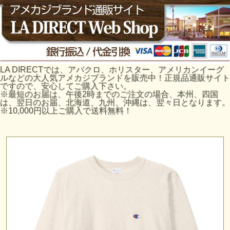
LA DIRECTでは、アバクロ、ホリスター、アメリカンイーグ
ルなどの大人気アメカジブランドを販売中！正規品通販サイト
ですので、安心してご購入下さい。
※最短のお届は、午後2時までのご注文の場合、本州、四国
は、翌日のお届、北海道、九州、沖縄は、翌々日となります。
※10,000円以上ご購入で送料無料！