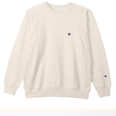
サイズ
身丈 (cm)
身幅 (cm)
肩幅 (cm)
袖丈 (cm)
S
63
54
43
58.5
M
66
56
45
60.5
L
69
58
47
62.5
XL
72
60
49
64.5
・サイズはアメリカ企画サイズではなく、日本企画サイズで
す。
・身長の目安は日本規格(ＪＩＳ規格)によるものです。
・実際のサイズと若干の誤差が生じる場合がございます。
・±2cmまでを許容範囲としております。
・洗濯により若干の縮みがございます。(詳細)
・モニタなどの環境によって、写真と実際の商品とは色が多
少異なる場合があります。