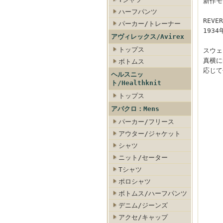
新作モ
ハーフパンツ
REVER
パーカー/トレーナー
193
アヴィレックス/Avirex
トップス
スウェ
真横に
ボトムス
応じて
ヘルスニッ
ト/Healthknit
トップス
アバクロ：Mens
パーカー/フリース
アウター/ジャケット
シャツ
ニット/セーター
Tシャツ
ポロシャツ
ボトムス/ハーフパンツ
デニム/ジーンズ
アクセ/キャップ