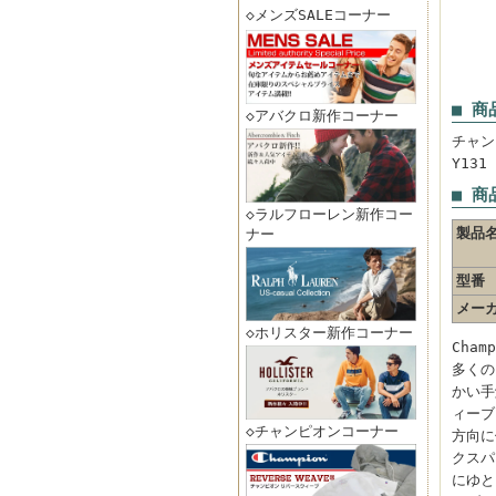
◇メンズSALEコーナー
■ 商
◇アバクロ新作コーナー
チャン
Y13
■ 商
◇ラルフローレン新作コー
製品
ナー
型番
メー
◇ホリスター新作コーナー
Cha
多くの
かい手
ィーブ
◇チャンピオンコーナー
方向に
クスパ
にゆと