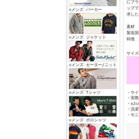
にブラ
ップで
◇メンズ パーカー
求した
素材 
製造国
◇メンズ ジャケット
特徴 
サイズ
◇メンズ セーター/ニット
◇メンズ Tシャツ
・サイ
・実際
・±2
・洗濯
・モニ
◇メンズ ポロシャツ