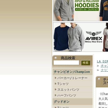
商品検索
LA DI
>
チャン
>
クリ
チャンピオン/Champion
パーカー/トレーナー
チ
ス
Tシャツ
スエットパンツ
《Ch
ハーフパンツ
大人気
グッドオン
着回し
Tシャツ