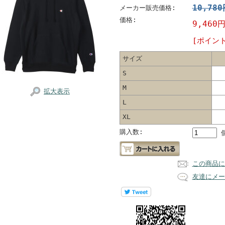
10,78
メーカー販売価格:
価格:
9,460
[ポイン
サイズ
S
M
拡大表示
L
XL
購入数:
この商品に
友達にメー