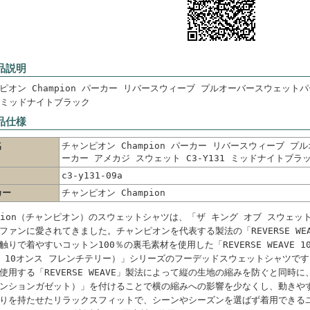
品説明
ピオン Champion パーカー リバースウィーブ プルオーバースウェットパ
1 ミッドナイトブラック
品仕様
名
チャンピオン Champion パーカー リバースウィーブ プ
ーカー アメカジ スウェット C3-Y131 ミッドナイトブラ
c3-y131-09a
カー
チャンピオン Champion
mpion（チャンピオン）のスウェットシャツは、「ザ キング オブ スウェ
ファンに愛されてきました。チャンピオンを代表する製法の「REVERSE WE
触りで着やすいコットン100％の裏毛素材を使用した「REVERSE WEAVE 10oz
 10オンス フレンチテリー）」シリーズのフーデッドスウェットシャツで
使用する「REVERSE WEAVE」製法によって縦の生地の縮みを防ぐと同時に、両脇
ンションガゼット）」を付けることで横の縮みへの影響を少なくし、動きや
りを持たせたリラックスフィットで、シーンやシーズンを選ばず着用できる