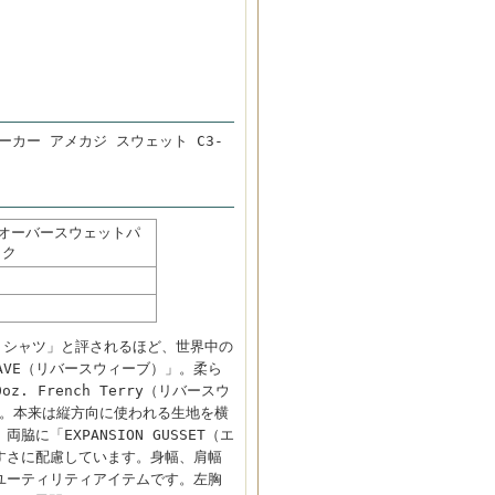
ーカー アメカジ スウェット C3-
ルオーバースウェットパ
ック
ットシャツ」と評されるほど、世界中の
AVE（リバースウィーブ）」。柔ら
. French Terry（リバースウ
す。本来は縦方向に使われる生地を横
に「EXPANSION GUSSET（エ
すさに配慮しています。身幅、肩幅
ユーティリティアイテムです。左胸