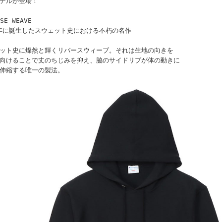
デルが登場！
SE WEAVE
4年に誕生したスウェット史における不朽の名作
ット史に燦然と輝くリバースウィーブ。それは生地の向きを
向けることで丈のちじみを抑え、脇のサイドリブが体の動きに
伸縮する唯一の製法。