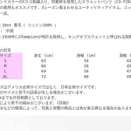
ンドカラーのCロゴ刺繍入り。同素材を使用したスウェットパンツ（C3-F2
の着用もオススメです。3シーズン着まわせるユーティリティアイテム。コッ
一品。
：10oz 裏毛（ コットン100% ）
： 中国
：1938年にChampionが特許を取得し、キングオブスウェットと呼ばれる
の目安
サイズ
身丈 (cm)
身幅 (cm)
肩幅 (
S
63
54
4
M
66
56
4
L
69
58
4
XL
72
60
4
ズはアメリカ企画サイズではなく、日本企画サイズです。
のサイズと若干の誤差が生じる場合がございます。
cmまでを許容範囲としております。
により若干の縮みがございます。(詳細)
タなどの環境によって、写真と実際の商品とは色が多少異なる場合がありま