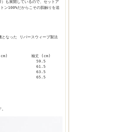
02）も展開しているので、セットア
トン100%だからこその肌触りを追
契機となった リバースウィーブ製法
cm)
袖丈 (cm)
3
59.5
5
61.5
7
63.5
9
65.5
す。