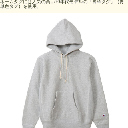
ネームタグには人気の高い70年代モデルの「青単タグ」（青
単色タグ）を使用。
サイズの目安
サイズ
身丈 (cm)
身幅 (cm)
肩幅 (cm)
袖丈 (cm)
S
60
51
39
61.5
M
63
54
43
63
L
66
57
45
64.5
XL
69
60
48
66
XXL
72
63
51
67.5
・サイズはアメリカ企画サイズではなく、日本企画サイズで
す。
・実際のサイズと若干の誤差が生じる場合がございます。
・±2cmまでを許容範囲としております。
・洗濯により若干の縮みがございます。(詳細)
・モニタなどの環境によって、写真と実際の商品とは色が多
少異なる場合があります。