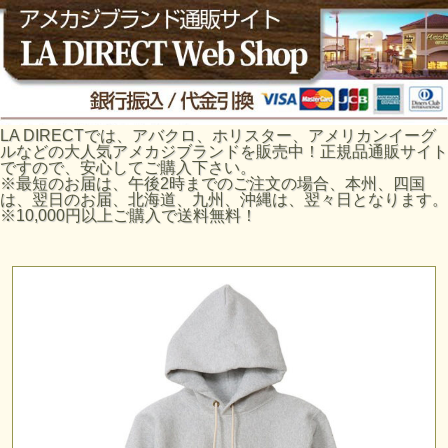
LA DIRECTでは、アバクロ、ホリスター、アメリカンイーグ
ルなどの大人気アメカジブランドを販売中！正規品通販サイト
ですので、安心してご購入下さい。
※最短のお届は、午後2時までのご注文の場合、本州、四国
は、翌日のお届、北海道、九州、沖縄は、翌々日となります。
※10,000円以上ご購入で送料無料！