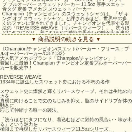
ブ プルオーバー スウェットパーカー 11.5oz 厚手スエット
青タグ 定番 アメカジ スウェット パーカー
Champion（チャンピオン）のスウェットシャツは、「ザ キ
ング オブ スウェットシャツ」と評されるほど、世界中の多
くのファンに愛されてきました。チャンピオンを代表する製
法の「REVERSE WEAVE （リバースウィーブ）」。洗うほ
どにタフになり、着こむほどに独特の風合いや味が出る裏起
毛素材を使用した「REVERSE WEAVE 11.5oz. Terry
▼ 商品説明の続きを見る ▼
Fleece（リバースウィーブ 11.5オンス テリーフリース）」
シリーズのフーデッドスウェットシャツです。コットン部分
《Champion/チャンピオン/スエット/パーカー・フリース：プ
は環境に配慮して生産されたサステナブルなアメリカ綿「コ
ルオーバーパーカー/C3-Y132》
ットンUSA」を100%使用。本来は縦方向に使われる生地を
大人気アメカジブランド「Champion/チャンピオン」！
横方向に使用する「REVERSE WEAVE」製法によって縦の
着回しに最適！Champion チャンピオン定番プルオーバーパー
生地の縮みを防ぐと同時に、両脇に「EXPANSION
カーを販売中！
GUSSET（エクスパンションガゼット）」を付けることで
横の縮みへの影響を少なくし、動きやすさに配慮していま
REVERSE WEAVE
す。オーセンティックなシルエットで、ネームタグには
1934年に誕生したスウェット史における不朽の名作
1970年代モデルの「青単タグ」（青単色タグ）を採用。同
素材を使用したスウェットパンツ（C3-Q215）も展開してい
スウェット史に燦然と輝くリバースウィーブ。それは生地の向
るので、セットアップでの着用もオススメです。
きを
真横に向けることで丈のちじみを抑え、脇のサイドリブが体の
素材：Reverse Weave 11.5oz Terry Fleece
動きに
本体: コットン90% ポリエステル10%、リブ部分: コットン
応じて伸縮する唯一の製法。
100%
製造国：カンボジア
「洗うほどにタフになり、着込むほどに独特の風合い・味が出
特徴：リバースウィーブ製法、肩接ぎ無し、脇フラットシー
る」という魅力を
マ仕様、青単タグ使用、Cotton USA使用
極限まで再現したリバースウィーブ11.5ozシリーズ。