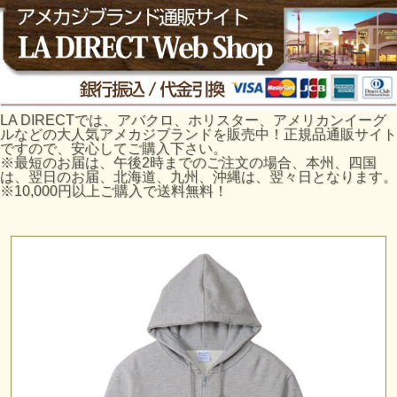
LA DIRECTでは、アバクロ、ホリスター、アメリカンイーグ
ルなどの大人気アメカジブランドを販売中！正規品通販サイト
ですので、安心してご購入下さい。
※最短のお届は、午後2時までのご注文の場合、本州、四国
は、翌日のお届、北海道、九州、沖縄は、翌々日となります。
※10,000円以上ご購入で送料無料！