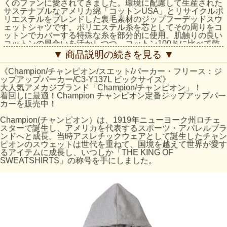
くのファンに愛されてきました。環境に配慮して生産された
サステナブルなアメリカ綿「コットンUSA」とリサイクルポ
リエステルをブレンドした裏毛素材のジップフーデッドスウ
ェットシャツです。ポリエステル糸を芯としてその周りをコ
ットンでカバーする特殊な糸を部分的に使用。肌触りの良い
コットンの風合いを活かしつつ、コットン100％に比べて乾
きやすく型くずれしにくいのが特長です。シーンやシーズン
▼ 商品説明の続きを見る ▼
を選ばず着用できるユーティリティアイテムで、豊富なカラ
ーバリエーションも魅力です。左胸にブランドカラーのCロ
《Champion/チャンピオン/スエット/パーカー・フリース：ジ
ゴ刺繍入り。同素材を使用したスウェットパンツ（C3-
ップアップパーカー/C3-Y137L ビックサイズ》
Y223）も展開しているので、セットアップでの着用もオス
大人気アメカジブランド「Champion/チャンピオン」！
スメです。※3L-5Lの大きなサイズの商品です。
着回しに最適！Champion チャンピオン定番ジップアップパー
カーを販売中！
素材CVC French Terry（80/20）
本体: コットン80% ポリエステル20%、リブ部分: コットン
Champion(チャンピオン）は、1919年ニューヨーク州ロチェ
95% ポリウレタン5%
スターで誕生し、アメリカを代表するスポーツ・アパレルブラ
製造国：インドネシア
ンドへと成長。当時アスレチックウェアとして誕生したチャン
特徴：刺繍、リサイクルポリエステル使用、Cotton USA使
ピオンのスウェットは世代を重ねて、国境を越えて世界が愛す
用
るアイテムに成長し、いつしか「THE KING OF
SWEATSHIRTS」の称号を手にしました。
サイズの目安
サイズ
身丈 (cm)
身幅 (cm)
肩幅 (cm)
袖丈 (cm)
3L
74
68
60
60.5
4L
76
73
62
61.5
5L
78
78
64
62.5