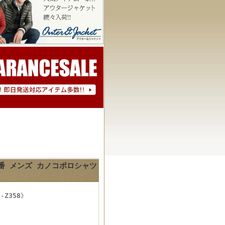
定番 メンズ カノコポロシャツ
Z358》