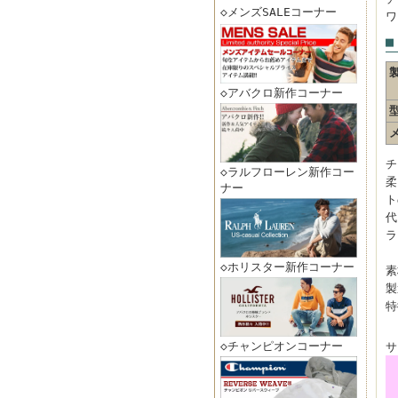
◇メンズSALEコーナー
ワ
■
◇アバクロ新作コーナー
チ
◇ラルフローレン新作コー
柔
ナー
ト
代
ラ
◇ホリスター新作コーナー
素
製
特
◇チャンピオンコーナー
サ