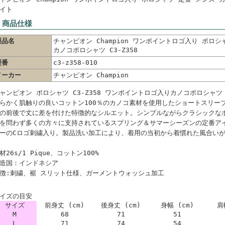
イト
 商品仕様
製品名
チャンピオン Champion ワンポイントロゴ入り ポロシ
カノコポロシャツ C3-Z358
型番
c3-z358-010
メーカー
チャンピオン Champion
ャンピオン ポロシャツ C3-Z358 ワンポイントロゴ入りカノコポロシャツ
らかく肌触りの良いコットン100％のカノコ素材を使用したショートスリー
の前後で丈に差を付けた特徴的なシルエット。シンプルながらクラシックな
を問わず多くの方々に支持されているスプリング＆サマーシーズンの定番ア
ーのCロゴ刺繍入り。製品洗い加工により、着用の当初から着慣れた風合い
材26s/1 Pique、コットン100%
造国：インドネシア
徴:刺繍、裾 スリット仕様、ガーメントウォッシュ加工
イズの目安
サイズ
前身丈 (cm)
後身丈 (cm)
身幅 (cm)
肩
M
68
71
51
L
71
74
54