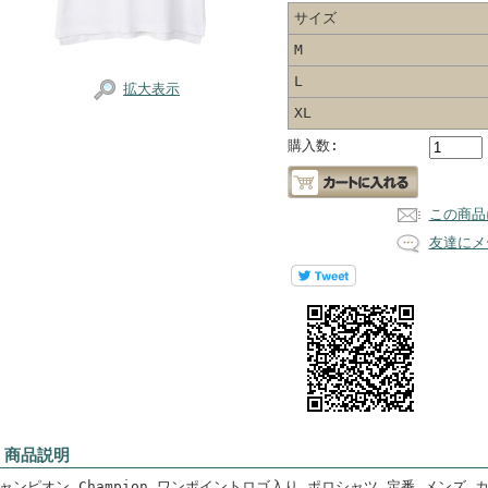
サイズ
M
L
拡大表示
XL
購入数:
この商品
友達にメ
 商品説明
ャンピオン Champion ワンポイントロゴ入り ポロシャツ 定番 メンズ カ