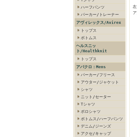
左
ハーフパンツ
ア
パーカー/トレーナー
アヴィレックス/Avirex
トップス
ボトムス
ヘルスニッ
ト/Healthknit
トップス
アバクロ：Mens
パーカー/フリース
アウター/ジャケット
シャツ
ニット/セーター
Tシャツ
ポロシャツ
ボトムス/ハーフパンツ
デニム/ジーンズ
アクセ/キャップ