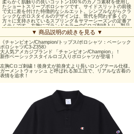
柔らかく肌触りの良いコットン100％のカノコ素材を使用し
たショートスリーブポロシャツです。サイドスリットの前後
で丈に差を付けた特徴的なシルエット。シンプルながらクラ
シックなポロスタイルのデザインは、世代を問わず多くの
方々に支持されているスプリング＆サマーシーズンの定番ア
イテムです。左胸にブランドカラーのCロゴ刺繍入り。製品
洗い加工により、着用の当初から着慣れた風合いが味わえま
▼ 商品説明の続きを見る ▼
す。
《チャンピオン/Champion/トップス/ポロシャツ：ベーシック
素材26s/1 Pique、コットン100%
ポロシャツ/C3-Z358》
製造国：インドネシア
大人気アメカジブランド 「チャンピオン/Champion」！
特徴:刺繍、裾 スリット仕様、ガーメントウォッシュ加工
新作ベーシックスタイルロゴ入りポロシャツが登場！
左胸Cロゴ刺繍！後身丈が前身丈より長いロングテール仕様。
サイズの目安
ガーメントウォッシュ と呼ばれる加工法で、リアルな古着の
前身丈
後身丈
表情を追求！
サイズ
身幅 (cm)
肩幅 (cm)
袖丈 (cm)
(cm)
(cm)
M
68
71
51
43
21
L
71
74
54
46
23
XL
74
77
57
49
25
・サイズはアメリカ企画サイズではなく、日本企画サイズで
す。
・身長の目安は日本規格(ＪＩＳ規格)によるものです。
・実際のサイズと若干の誤差が生じる場合がございます。