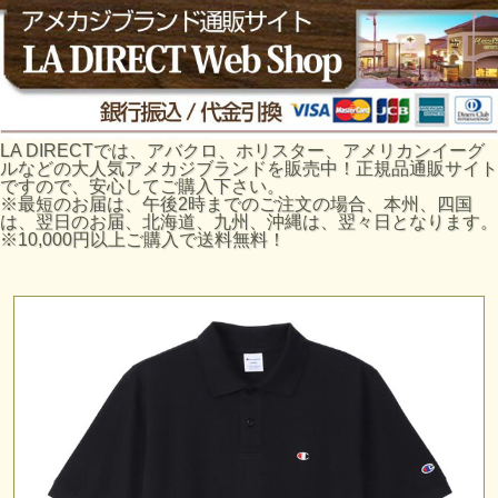
LA DIRECTでは、アバクロ、ホリスター、アメリカンイーグ
ルなどの大人気アメカジブランドを販売中！正規品通販サイト
ですので、安心してご購入下さい。
※最短のお届は、午後2時までのご注文の場合、本州、四国
は、翌日のお届、北海道、九州、沖縄は、翌々日となります。
※10,000円以上ご購入で送料無料！