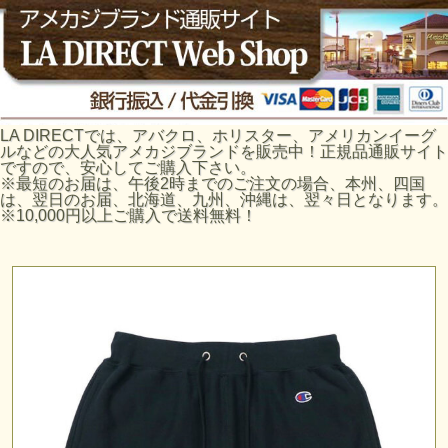
LA DIRECTでは、アバクロ、ホリスター、アメリカンイーグ
ルなどの大人気アメカジブランドを販売中！正規品通販サイト
ですので、安心してご購入下さい。
※最短のお届は、午後2時までのご注文の場合、本州、四国
は、翌日のお届、北海道、九州、沖縄は、翌々日となります。
※10,000円以上ご購入で送料無料！