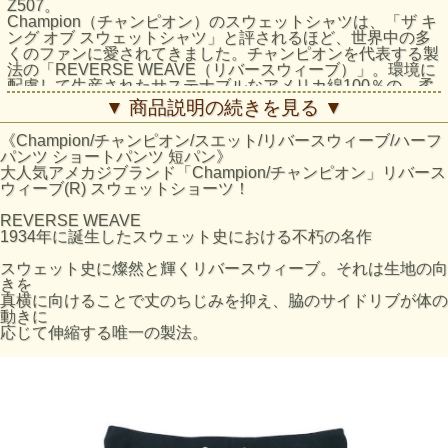
Z507。
Champion（チャンピオン）のスウェットシャツは、「ザ キ
ング オブ スウェットシャツ」と評されるほど、世界中の多
くのファンに愛されてきました。チャンピオンを代表する製
法の「REVERSE WEAVE（リバースウィーブ）」。環境に
配慮して生産されたサステナブルなアメリカ綿100％の、柔
らかい手触りで着やすい裏毛素材を使用した「REVERSE
▼ 商品説明の続きを見る ▼
WEAVE 10oz. French Terry（リバースウィーブ 10オンス フ
レンチテリー）」シリーズのスウェットショーツです。本来
《Champion/チャンピオン/スエット/リバースウィーブ/ハーフ
は縦方向に使われる生地を横方向に使用する「REVERSE
パンツ ショートパンツ 短パン》
WEAVE」製法によって縦の生地の縮みを防ぐと同時に、股
大人気アメカジブランド「Champion/チャンピオン」リバース
下部分にガゼットリブを付けることで動きやすさに配慮して
ウィーブ(R) スウェットショーツ！
います。さらに、脇ポケットから下のシームレス仕様によっ
て脱ぎ着をよりスムーズに。ウエストはゴム仕様です。
REVERSE WEAVE
1934年に誕生したスウェット史における不朽の名作
Item Number: C3-Z507
シリーズ: メンズ/リバースウィーブ
スウェット史に燦然と輝くリバースウィーブ。それは生地の向
きを
真横に向けることで丈のちじみを抑え、脇のサイドリブが体の
サイズの目安
動きに
平置きで
平置きで
応じて伸縮する唯一の製法。
渡り幅
サイズ
股上 (cm)
股下(cm)
のウエス
の裾口幅
(cm)
ト幅(cm)
(cm)
M
35.5
17
34
35.5
25
L
36.5
19
37
36.5
26
XL
37.5
21
40
37.5
27