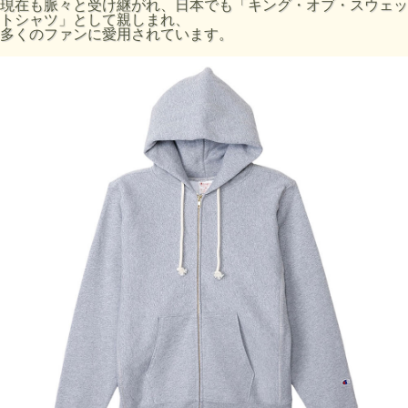
現在も脈々と受け継がれ、日本でも「キング・オブ・スウェッ
トシャツ」として親しまれ、
L
69
60
46.5
71.5
多くのファンに愛用されています。
XL
73
64
49.5
73.5
・サイズはアメリカ企画サイズではなく、日本企画サイズで
す。
・実際のサイズと若干の誤差が生じる場合がございます。
・弊社では±2.54cm(1インチ)までを許容範囲としておりま
す。
・洗濯により若干の縮みがございます。
・モニタなどの環境によって、写真と実際の商品とは色が多
少異なる場合があります。