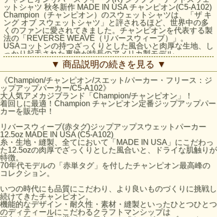
ットシャツ 秋冬新作 MADE IN USA チャンピオン(C5-A102)
Champion（チャンピオン）のスウェットシャツは、「ザ キ
ング オブ スウェットシャツ」と評されるほど、世界中の多
くのファンに愛されてきました。チャンピオンを代表する製
法の「REVERSE WEAVE（リバースウィーブ）」。
USAコットンの持つざっくりとした風合いと肉厚な生地、し
っかり起毛された裏地が特長のアメリカ製モデル
「REVERSE WEAVE 12.5oz. Terry Fleece（リバースウィー
▼ 商品説明の続きを見る ▼
ブ 12.5オンス テリーフリース）」シリーズのジップフーデ
ッドスウェットシャツです。本来は縦方向に使われる生地を
《Champion/チャンピオン/スエット/パーカー・フリース：ジ
横方向に使用する「REVERSE WEAVE」製法によって縦の
ップアップパーカー/C5-A102》
生地の縮みを防ぐと同時に、両脇に「EXPANSION
大人気アメカジブランド「Champion/チャンピオン」！
GUSSET（エクスパンションガゼット）」を付けることで
着回しに最適！Champion チャンピオン定番ジップアップパー
横の縮みへの影響を少なくし、動きやすさに配慮していま
カーを販売中！
す。襟ネームのタグには1970年代モデルの「赤単タグ」
（赤単色タグ）を採用。
リバースウィーブ(赤タグ)ジップアップスウェットパーカー
12.5oz MADE IN USA (C5-A102)
素材：Reverse Weave USA Heavy Weight Terry Fleece、コ
糸・生地・縫製、全てにおいて「MADE IN USA」にこだわっ
ットン90% ポリエステル10%
た12.5ozの肉厚でざっくりとした風合いと、ドライな肌触りが
製造国：アメリカ
特徴。
特徴：Reverse Weave、No Shoulder Seam、Side Rib
70年代モデルの「赤単タグ」を付したチャンピオン最高峰の
Flatseamer
コレクション。
いつの時代にも品質にこだわり、より良いものづくりに挑戦し
サイズの目安
続けてきたチャンピオン。
サイズ
身丈 (cm)
身幅 (cm)
肩幅 (cm)
袖丈 (cm)
機能的なデザイン・耐久性・素材・縫製といったひとつひとつ
のディティールにこだわるクラフトマンシップは
M
65
56
43
69