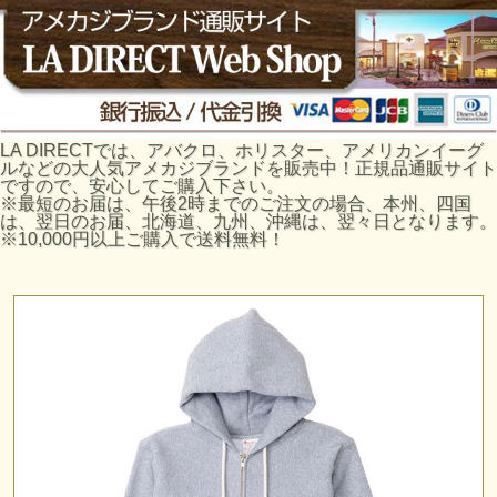
LA DIRECTでは、アバクロ、ホリスター、アメリカンイーグ
ルなどの大人気アメカジブランドを販売中！正規品通販サイト
ですので、安心してご購入下さい。
※最短のお届は、午後2時までのご注文の場合、本州、四国
は、翌日のお届、北海道、九州、沖縄は、翌々日となります。
※10,000円以上ご購入で送料無料！