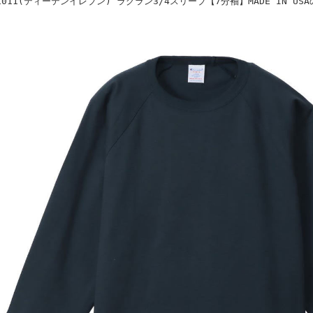
1011(ティーテンイレブン) ラグラン3/4スリーブ【7分袖】MADE IN US