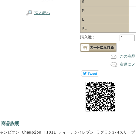
S
M
拡大表示
L
XL
購入数:
この商品
友達にメ
 商品説明
ャンピオン Champion T1011 ティーテンイレブン ラグラン3/4スリーブ 