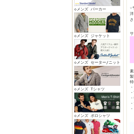
☆
◇メンズ パーカー
洋
さ
サ
◇メンズ ジャケット
◇メンズ セーター/ニット
素
製
特
・
◇メンズ Tシャツ
・
・
・
・
◇メンズ ポロシャツ