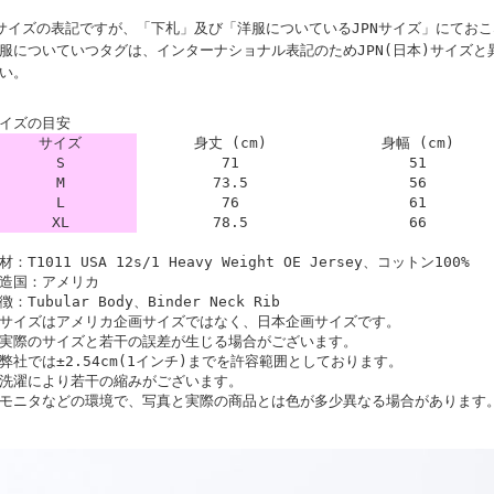
サイズの表記ですが、「下札」及び「洋服についているJPNサイズ」にてお
服についていつタグは、インターナショナル表記のためJPN(日本)サイズ
い。
イズの目安
サイズ
身丈 (cm)
身幅 (cm)
S
71
51
M
73.5
56
L
76
61
XL
78.5
66
材：T1011 USA 12s/1 Heavy Weight OE Jersey、コットン100%
造国：アメリカ
徴：Tubular Body、Binder Neck Rib
サイズはアメリカ企画サイズではなく、日本企画サイズです。
実際のサイズと若干の誤差が生じる場合がございます。
弊社では±2.54cm(1インチ)までを許容範囲としております。
洗濯により若干の縮みがございます。
モニタなどの環境で、写真と実際の商品とは色が多少異なる場合があります