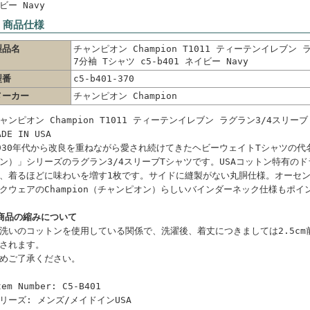
ビー Navy
 商品仕様
製品名
チャンピオン Champion T1011 ティーテンイレブン 
7分袖 Tシャツ c5-b401 ネイビー Navy
型番
c5-b401-370
メーカー
チャンピオン Champion
ャンピオン Champion T1011 ティーテンイレブン ラグラン3/4スリーブ 
ADE IN USA
930年代から改良を重ねながら愛され続けてきたヘビーウェイトTシャツの代名
ン）」シリーズのラグラン3/4スリーブTシャツです。USAコットン特有の
、着るほどに味わいを増す1枚です。サイドに縫製がない丸胴仕様。オーセン
クウェアのChampion（チャンピオン）らしいバインダーネック仕様もポイ
商品の縮みについて
洗いのコットンを使用している関係で、洗濯後、着丈につきましては2.5cm
されます。
めご了承ください。
tem Number: C5-B401
リーズ: メンズ/メイドインUSA