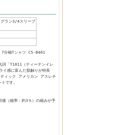
ラグラン3/4スリーブ
7分袖Tシャツ C5-B401
詞「T1011（ティーテンイレ
ドライ感に富んだ肌触りが特長
ティック アメリカン アスレチ
ントです。
前後（縮率：約3％）の縮みが予