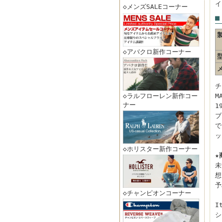
イ
◇メンズSALEコーナー
■
◇アバクロ新作コーナー
チ
◇ラルフローレン新作コー
M
ナー
1
ブ
で
ッ
◇ホリスター新作コーナー
★
未
想
予
◇チャンピオンコーナー
I
シ