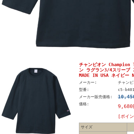
チャンピオン Champion
ン ラグラン3/4スリーブ 7
MADE IN USA ネイビー N
メーカー:
チャンピオ
型番:
c5-b40
10,4
メーカー販売価格:
価格:
9,68
[ポイン
サイズ