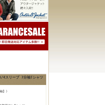
3/4スリーブ 7分袖Tシャツ
分袖】》