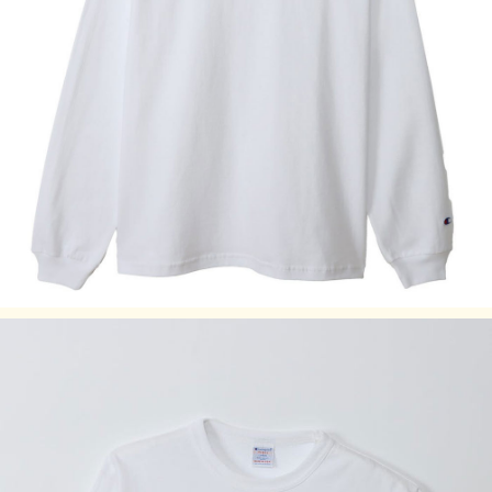
S
71
51
45
60.5
M
73.5
56
47.5
62.5
L
76
61
50
65
XL
78.5
66
52.5
67
素材：T1011 USA 12s/1 Heavy Weight OE Jersey、コット
ン100%
製造国：アメリカ
特徴：Tubular Body、Binder Neck Rib
・サイズはアメリカ企画サイズではなく、日本企画サイズで
す。
・実際のサイズと若干の誤差が生じる場合がございます。
・弊社では±2.54cm(1インチ)までを許容範囲としておりま
す。
・洗濯により若干の縮みがございます。
・モニタなどの環境で、写真と実際の商品とは色が多少異な
る場合があります。