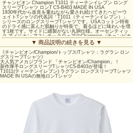
チャンピオン Champion T1011 ティーテンイレブン ロング
スリーブTシャツ ロンT C5-B403 MADE IN USA
1930年代から改良を重ねながら愛され続けてきたヘビーウ
ェイトTシャツの代名詞「T1011（ティーテンイレブン）」
シリーズのロングスリーブTシャツです。USAコットン特有
のドライ感に富んだ肌触りが特長で、着るほどに味わいを増
す1枚です。サイドに縫製がない丸胴仕様。オーセンティッ
ク アメリカン アスレチックウェアのChampion（チャンピオ
ン）らしいバインダーネック仕様もポイントです。
▼ 商品説明の続きを見る ▼
★商品の縮みについて
《チャンピオン/Champion/トップス/Tシャツ：ラグラン ロン
未洗いのコットンを使用している関係で、洗濯後、着丈につ
グスリーブTシャツ》
きましては2.5cm前後（縮率：約3％）の縮みが予想されま
大人気アメカジブランド 「チャンピオン/Champion」！
す。
新作厚手ロングスリーブTシャツC5-B403が登場！
予めご了承ください。
T1011(ティーテンイレブン) ラグラン ロングスリーブTシャツ
MADE IN USAの無地ロンTシャツ
Item Number : C5-B403
シリーズ: メンズ/メイドインUSA
☆サイズの表記ですが、「下札」及び「洋服についている
JPNサイズ」にておこなっております。
洋服についていつタグは、インターナショナル表記のため
JPN(日本)サイズと異なっております。ご了承ください。
サイズの目安
サイズ
身丈 (cm)
身幅 (cm)
肩幅 (cm)
袖丈 (cm)