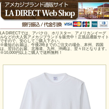
LA DIRECTでは、アバクロ、ホリスター、アメリカンイーグ
ルなどの大人気アメカジブランドを販売中！正規品通販サイト
ですので、安心してご購入下さい。
※最短のお届は、午後2時までのご注文の場合、本州、四国
は、翌日のお届、北海道、九州、沖縄は、翌々日となります。
※10,000円以上ご購入で送料無料！