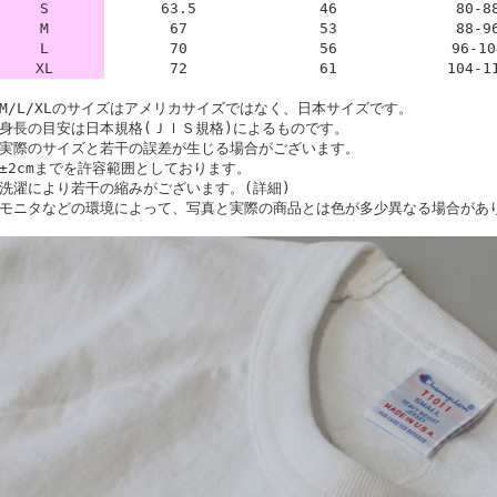
S
63.5
46
80-8
M
67
53
88-9
L
70
56
96-10
XL
72
61
104-1
M/L/XLのサイズはアメリカサイズではなく、日本サイズです。
身長の目安は日本規格(ＪＩＳ規格)によるものです。
実際のサイズと若干の誤差が生じる場合がございます。
±2cmまでを許容範囲としております。
洗濯により若干の縮みがございます。(詳細)
モニタなどの環境によって、写真と実際の商品とは色が多少異なる場合があ