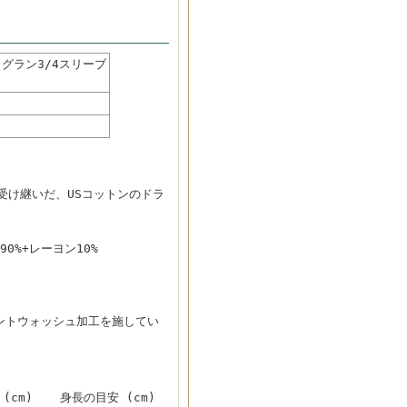
ラグラン3/4スリーブ
受け継いだ、USコットンのドラ
0%+レーヨン10%
ントウォッシュ加工を施してい
(cm)
身長の目安 (cm)