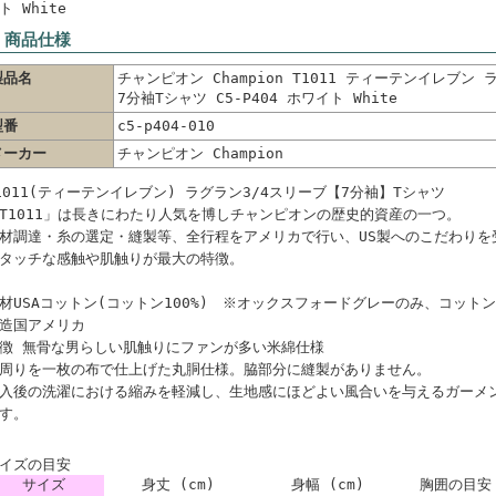
ト White
 商品仕様
製品名
チャンピオン Champion T1011 ティーテンイレブン 
7分袖Tシャツ C5-P404 ホワイト White
型番
c5-p404-010
メーカー
チャンピオン Champion
1011(ティーテンイレブン) ラグラン3/4スリーブ【7分袖】Tシャツ
T1011」は長きにわたり人気を博しチャンピオンの歴史的資産の一つ。
材調達・糸の選定・縫製等、全行程をアメリカで行い、US製へのこだわりを
タッチな感触や肌触りが最大の特徴。
材USAコットン(コットン100%) ※オックスフォードグレーのみ、コットン9
造国アメリカ
徴 無骨な男らしい肌触りにファンが多い米綿仕様
周りを一枚の布で仕上げた丸胴仕様。脇部分に縫製がありません。
入後の洗濯における縮みを軽減し、生地感にほどよい風合いを与えるガーメ
す。
イズの目安
サイズ
身丈 (cm)
身幅 (cm)
胸囲の目安 