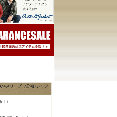
3/4スリーブ 7分袖Tシャツ
分袖】》