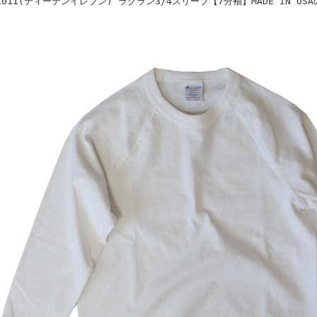
1011(ティーテンイレブン) ラグラン3/4スリーブ【7分袖】MADE IN US