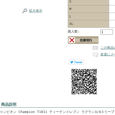
S
M
拡大表示
L
XL
購入数:
この商品
友達にメ
 商品説明
ャンピオン Champion T1011 ティーテンイレブン ラグラン3/4スリーブ 