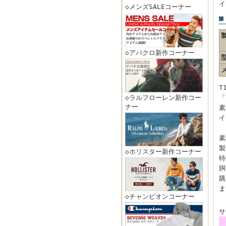
イ
◇メンズSALEコーナー
■
◇アバクロ新作コーナー
T
◇ラルフローレン新作コー
「
ナー
素
イ
素
製
◇ホリスター新作コーナー
特
胴
購
ま
◇チャンピオンコーナー
サ