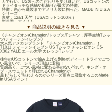
カで行い、US製へのこだわりを受け継いだ、USコットンの
ドライタッチな感触や肌触りが最大の特徴。
特徴：糸から縫製までアメリカ製に拘った、MADE IN U.S.A
シリーズ
素材：12s/1 天竺（USAコットン100% ）
製造国：アメリカ
生地の厚さ：厚手Tシャツ
▼ 商品説明の続きを見る ▼
ガーメントウォッシュ加工
《チャンピオン/Champion/トップス/Tシャツ：厚手生地Tシャ
ツ/ティーテンイレブン》
サイズの目安
大人気アメカジブランド 「チャンピオン/Champion」！
身長の目
T1011 ティーテンイレブン US Tシャツ チャンピオン C5-
サイズ
身丈 (cm)
身幅 (cm)
肩幅 (cm)
袖丈 (cm)
安 (cm)
X302 YALE エール大学 カレッジTシャツ
S
63.5
48
43
19.5
155-165
往年のUSコットンで編み上げる別格ボディー！ドライでごつ
い風合いで、シリーズ頂点に君臨！
M
67
53
48
21
165-175
質感高く、ごつい風格に変わる事のない”匂い”。キング・オ
L
70
58
53
22
175-185
ブ・スウェットと呼ばれるChampionが
最も”らしく”味わえるのがシリーズ頂点に君臨するこのMade
XL
72
63.5
58
23.5
175-185
in USAライン！
素材：12s/1 天竺（USAコットン100% ※オックスフォード
グレーのみコットン90% レーヨン10%）
製造国：アメリカ
生地の厚さ：厚手Tシャツ
特徴：糸から縫製までアメリカ製に拘った、MADE IN U.S.A
シリーズ
ガーメントウォッシュ加工