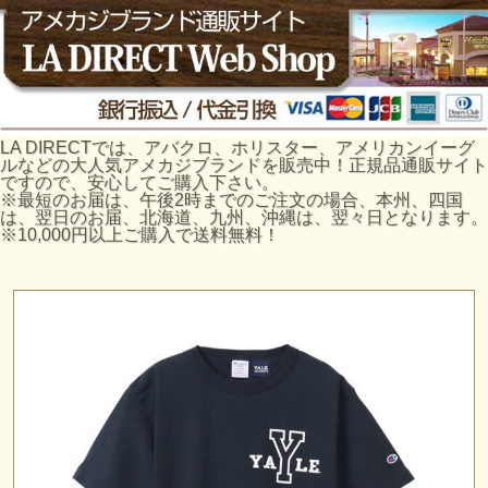
LA DIRECTでは、アバクロ、ホリスター、アメリカンイーグ
ルなどの大人気アメカジブランドを販売中！正規品通販サイト
ですので、安心してご購入下さい。
※最短のお届は、午後2時までのご注文の場合、本州、四国
は、翌日のお届、北海道、九州、沖縄は、翌々日となります。
※10,000円以上ご購入で送料無料！